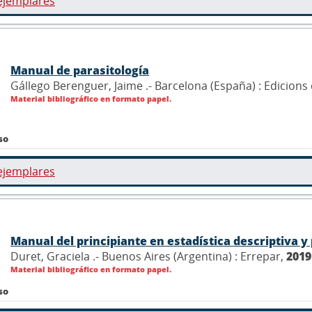
ejemplares
Manual de parasitología
Gállego Berenguer, Jaime .- Barcelona (España) : Edicions
Material bibliográfico en formato papel.
so
ejemplares
Manual del principiante en estadística descriptiva y
Duret, Graciela .- Buenos Aires (Argentina) : Errepar,
2019
Material bibliográfico en formato papel.
so