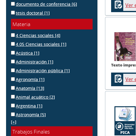
documento de conferencia
[6]
Ver 
tesis doctoral
[1]
Materia
4 Ciencias sociales
[4]
4.05 Ciencias sociales
[1]
Acústica
[1]
Administración
[1]
Texto impre
Administración pública
[1]
Ver 
Agronomía
[1]
Anatomía
[13]
Animal acuático
[2]
Argentina
[1]
Astronomía
[5]
[+]
Trabajos Finales