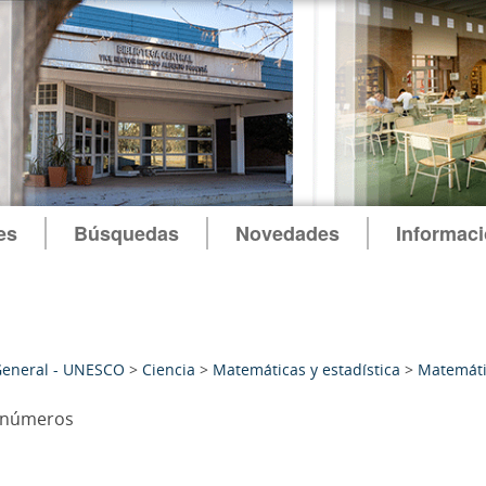
es
Búsquedas
Novedades
Informac
General - UNESCO
>
Ciencia
>
Matemáticas y estadística
>
Matemáti
s números