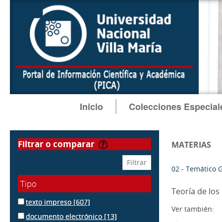
Inicio
Colecciones Especial
filtrar o comparar
MATERIAS
02 - Temático 
Tipo
Teoría de lo
texto impreso
[607]
Ver también:
documento electrónico
[13]