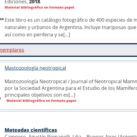
Ediciones,
2018
.
Material bibliográfico en formato papel.
so
Este libro es un catálogo fotográfico de 400 especies de
naturales y urbanos de Argentina. Incluye mariposas que 
así como en periferia y se[...]
ejemplares
Mastozoología neotropical
Mastozoología Neotropical / Journal of Neotropical Mamm
por la Sociedad Argentina para el Estudio de los Mamífero
principales objetivos son es[...]
n
Material bibliográfico en formato papel.
Mateadas científicas
Campero, Agustín Romanelli, Lilia .- Buenos Aires (Argent