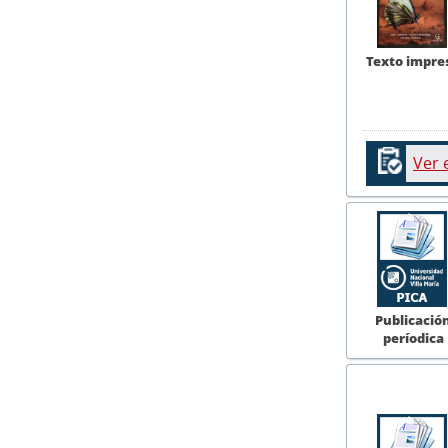
Texto impre
Ver 
Publicació
períodica