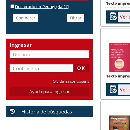
Texto impre
Doctorado en Pedagogía
[1]
Ver 
Ingresar
Texto impre
Olvidé mi contraseña
Ver 
Ayuda para ingresar
Historia de búsquedas