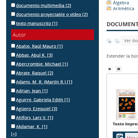
Álgebra
documento multimedia
[2]
Aritmética
documento proyectable o vídeo
[2]
texto manuscrito
[1]
DOCUMENTS
Autor
Ver do
Abalos, Raúl Mauro
[1]
Abbas, Abul K.
[3]
Extender la b
Abercrombie, Michael
[1]
Abrate, Raquel
[2]
Adams, M. R. (Martín R.)
[1]
Adrian, Jean
[1]
Aguirre, Gabriela Edith
[1]
Agüero, Ezequiel
[3]
Ahlfors, Lars V.
[1]
Texto impre
Akdamar, K.
[1]
[+]