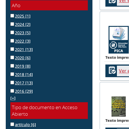
Ver 
Año
2025
[1]
2024
[2]
2023
[5]
2022
[3]
2021
[13]
Texto impre
2020
[6]
2019
[8]
Ver 
2018
[14]
2017
[13]
2016
[29]
[+]
Tipo de documento en Acceso
Abierto
Texto impre
artículo
[6]