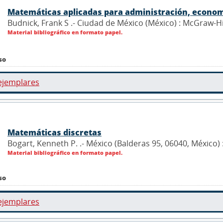
Matemáticas aplicadas para administración, economí
Budnick, Frank S .- Ciudad de México (México) : McGraw-Hi
Material bibliográfico en formato papel.
so
ejemplares
Matemáticas discretas
Bogart, Kenneth P. .- México (Balderas 95, 06040, México)
Material bibliográfico en formato papel.
so
ejemplares