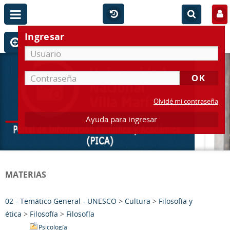
Ingresar
Olvidé mi contraseña
Ayuda para ingresar
MATERIAS
02 - Temático General - UNESCO
>
Cultura
>
Filosofía y
ética
>
Filosofía
>
Filosofía
Psicología