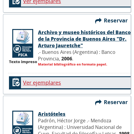
Ver ejemplares
Reservar
Archivo y museo históricos del Banco
de la Provincia de Buenos Aires "Dr.
Arturo Jauretche"
.- Buenos Aires (Argentina) : Banco
Provincia,
2006
.
Texto impreso
Material bibliográfico en formato papel.
Ver ejemplares
Reservar
Aristóteles
Padrón, Héctor Jorge .- Mendoza
(Argentina) : Universidad Nacional de
Cuyo, Facultad de Filosofía y Letras,
1998
.