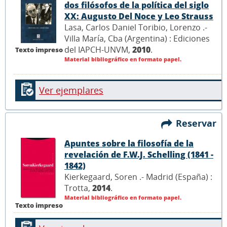
dos filósofos de la política del siglo
XX: Augusto Del Noce y Leo Strauss
Lasa, Carlos Daniel Toribio, Lorenzo .-
Villa María, Cba (Argentina) : Ediciones
del IAPCH-UNVM,
2010
.
Texto impreso
Material bibliográfico en formato papel.
Ver ejemplares
Reservar
Apuntes sobre la filosofía de la
revelación de F.W.J. Schelling (1841 -
1842)
Kierkegaard, Soren .- Madrid (España) :
Trotta,
2014
.
Material bibliográfico en formato papel.
Texto impreso