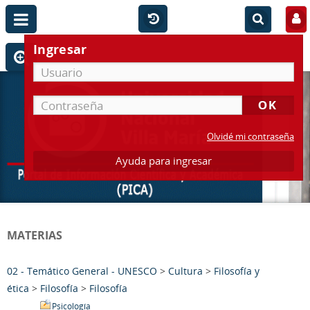
Ingresar
Olvidé mi contraseña
Ayuda para ingresar
MATERIAS
02 - Temático General - UNESCO
>
Cultura
>
Filosofía y
ética
>
Filosofía
>
Filosofía
Psicología