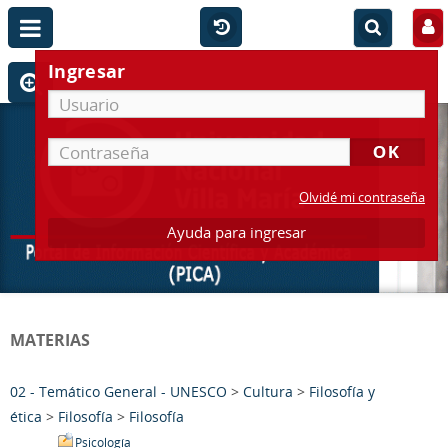
Ingresar
Olvidé mi contraseña
Ayuda para ingresar
MATERIAS
02 - Temático General - UNESCO
>
Cultura
>
Filosofía y
ética
>
Filosofía
>
Filosofía
Psicología