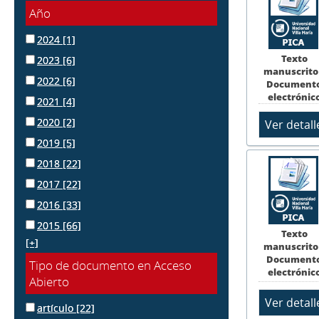
Año
2024
[1]
Texto
2023
[6]
manuscrito
2022
[6]
Document
electrónic
2021
[4]
2020
[2]
2019
[5]
2018
[22]
2017
[22]
2016
[33]
2015
[66]
Texto
[+]
manuscrito
Document
Tipo de documento en Acceso
electrónic
Abierto
artículo
[22]