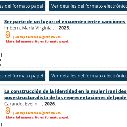
Ser parte de un lugar: el encuentro entre canciones
Imbern, María Virginia .- ,
2025
.
| En Repositorio Digital UNVM.
Material manuscrito en formato papel.
 |
o
o
La construcción de la identidad en la mujer iraní de
posestructuralista de las representaciones del poder 
Carando, Evelin .- ,
2026
.
| En Repositorio Digital UNVM.
Material manuscrito en formato papel.
 |