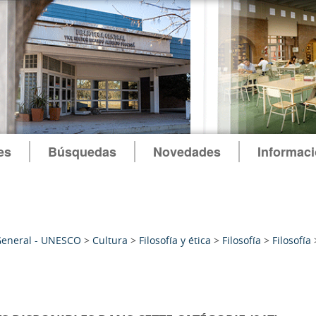
es
Búsquedas
Novedades
Informac
General - UNESCO
>
Cultura
>
Filosofía y ética
>
Filosofía
>
Filosofía