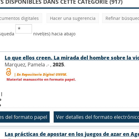
 DISPONIBLES DANS CETTE CATÉGORIE (917)
cumentos digitales
Hacer una sugerencia
Refinar búsque
úsqueda
nivel(es) hacia abajo
Lo que ellos creen. La mirada del hombre sobre la vi
Marquez, Pamela .- ,
2025
.
| En Repositorio Digital UNVM.
Material manuscrito en formato papel.
 |
o
o
Las prácticas de apostar en los juegos de azar en Ag