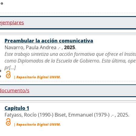
 o
ejemplares
Preambular la acción comunicativa
Navarro, Paula Andrea .- ,
2025
.
Este trabajo sintetiza una acción formativa que ofrece el Insti
como Diplomados de la Escuela de Gobierno. Esta última, ope
pr[...]
o
o
| Repositorio Digital UNVM.
 documento/s
Capítulo 1
Fatyass, Rocío (1990-) Biset, Emmanuel (1979-) .- , 2025.
| Repositorio Digital UNVM.