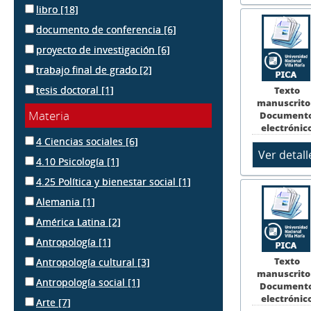
libro
[18]
documento de conferencia
[6]
proyecto de investigación
[6]
trabajo final de grado
[2]
tesis doctoral
[1]
Texto
manuscrito
Materia
Document
electrónic
4 Ciencias sociales
[6]
4.10 Psicología
[1]
4.25 Política y bienestar social
[1]
Alemania
[1]
América Latina
[2]
Antropología
[1]
Texto
Antropología cultural
[3]
manuscrito
Antropología social
[1]
Document
electrónic
Arte
[7]