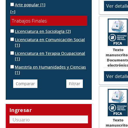
Arte popular
[1]
[+]
Trabajos Finales
Licenciatura en Sociología
[2]
Licenciatura en Comunicación Social
[1]
Texto
Licenciatura en Terapia Ocupacional
manuscrito
[1]
Document
electrónic
Maestría en Humanidades y Ciencias
[1]
Ingresar
Texto
manuscrito