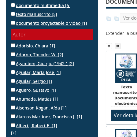
DOCUMENTS
documento multimedia
[5]
texto manuscrito
[5]
Ver do
documento proyectable o vídeo
[1]
Extender la b
Autor
Adorisio, Chiara
[1]
Adorno, Theodor W.
[2]
Agamben, Giorgio (1942-)
[2]
Aguilar, María José
[1]
Aguilar, Sergio
[1]
Texto
Agüero, Gustavo
[1]
manuscrito
Document
Ahumada, Matías
[1]
electrónic
Aisenson Kogan, Aída
[1]
Alarcos Martínez, Francisco J.
[1]
Alberti, Robert E.
[1]
[+]