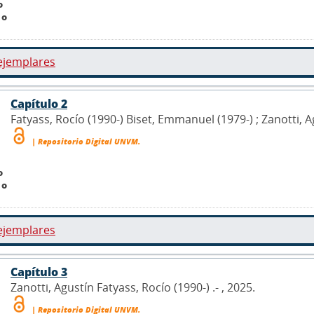
o
 o
ejemplares
Capítulo 2
Fatyass, Rocío (1990-) Biset, Emmanuel (1979-) ; Zanotti, Ag
| Repositorio Digital UNVM.
o
 o
ejemplares
Capítulo 3
Zanotti, Agustín Fatyass, Rocío (1990-) .- , 2025.
| Repositorio Digital UNVM.