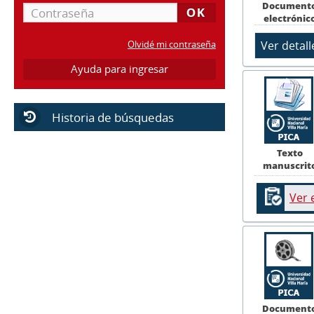
Document
electrónic
Olvidé mi contraseña
Ayuda para ingresar
Historia de búsquedas
Texto
manuscrit
Ver 
Document