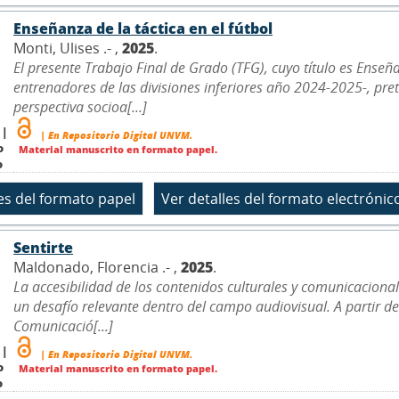
Enseñanza de la táctica en el fútbol
Monti, Ulises .- ,
2025
.
El presente Trabajo Final de Grado (TFG), cuyo título es Enseña
entrenadores de las divisiones inferiores año 2024-2025-, pr
perspectiva socioa[...]
 |
| En Repositorio Digital UNVM.
o
Material manuscrito en formato papel.
o
Sentirte
Maldonado, Florencia .- ,
2025
.
La accesibilidad de los contenidos culturales y comunicaciona
un desafío relevante dentro del campo audiovisual. A partir de
Comunicació[...]
 |
| En Repositorio Digital UNVM.
o
Material manuscrito en formato papel.
o