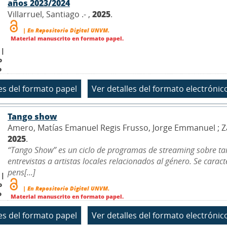
años 2023/2024
Villarruel, Santiago .- ,
2025
.
| En Repositorio Digital UNVM.
Material manuscrito en formato papel.
 |
o
o
Tango show
Amero, Matías Emanuel Regis Frusso, Jorge Emmanuel ; Zanetti
2025
.
“Tango Show” es un ciclo de programas de streaming sobre ta
entrevistas a artistas locales relacionados al género. Se cara
pens[...]
 |
o
| En Repositorio Digital UNVM.
o
Material manuscrito en formato papel.