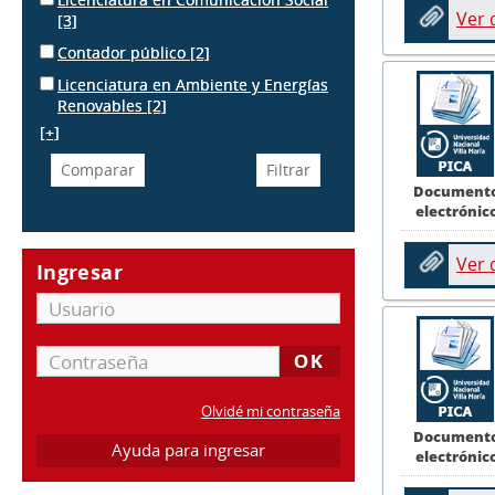
Ver
[3]
Contador público
[2]
Licenciatura en Ambiente y Energías
Renovables
[2]
[+]
Document
electrónic
Ver
Ingresar
Olvidé mi contraseña
Document
Ayuda para ingresar
electrónic