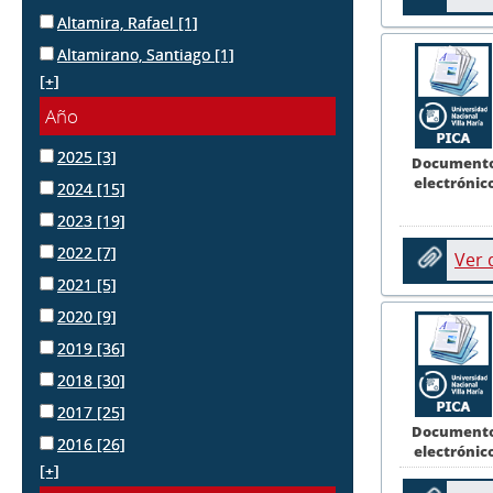
Altamira, Rafael
[1]
Altamirano, Santiago
[1]
[+]
Año
2025
[3]
Document
electrónic
2024
[15]
2023
[19]
2022
[7]
Ver
2021
[5]
2020
[9]
2019
[36]
2018
[30]
2017
[25]
Document
2016
[26]
electrónic
[+]