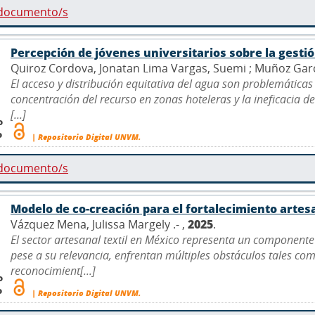
 documento/s
Percepción de jóvenes universitarios sobre la gesti
Quiroz Cordova, Jonatan Lima Vargas, Suemi ; Muñoz García
El acceso y distribución equitativa del agua son problemáticas
concentración del recurso en zonas hoteleras y la ineficacia de 
[...]
o
o
| Repositorio Digital UNVM.
 documento/s
Modelo de co-creación para el fortalecimiento arte
Vázquez Mena, Julissa Margely .- ,
2025
.
El sector artesanal textil en México representa un componente
pese a su relevancia, enfrentan múltiples obstáculos tales co
reconocimient[...]
o
o
| Repositorio Digital UNVM.