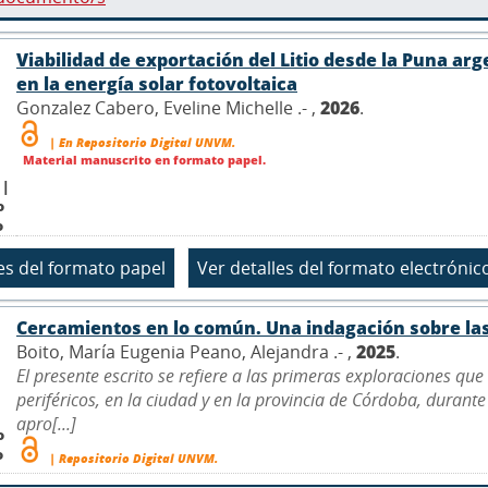
Viabilidad de exportación del Litio desde la Puna ar
en la energía solar fotovoltaica
Gonzalez Cabero, Eveline Michelle .- ,
2026
.
| En Repositorio Digital UNVM.
Material manuscrito en formato papel.
 |
o
o
Cercamientos en lo común. Una indagación sobre las
Boito, María Eugenia Peano, Alejandra .- ,
2025
.
El presente escrito se refiere a las primeras exploraciones qu
periféricos, en la ciudad y en la provincia de Córdoba, durante
apro[...]
o
o
| Repositorio Digital UNVM.