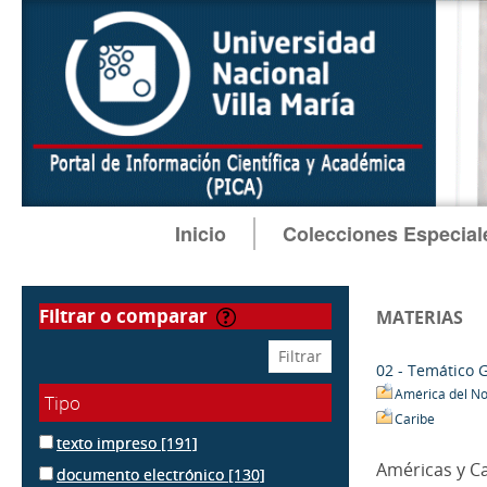
Inicio
Colecciones Especial
filtrar o comparar
MATERIAS
02 - Temático 
América del No
Tipo
Caribe
texto impreso
[191]
Américas y C
documento electrónico
[130]