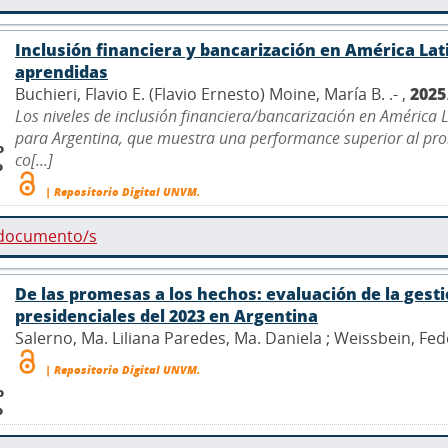
Inclusión financiera y bancarización en América Lati
aprendidas
Buchieri, Flavio E. (Flavio Ernesto) Moine, María B. .- ,
2025
Los niveles de inclusión financiera/bancarización en América 
para Argentina, que muestra una performance superior al prome
o
co[...]
o
| Repositorio Digital UNVM.
 documento/s
De las promesas a los hechos: evaluación de la gest
presidenciales del 2023 en Argentina
Salerno, Ma. Liliana Paredes, Ma. Daniela ; Weissbein, Fede
| Repositorio Digital UNVM.
o
o