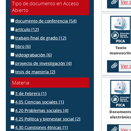
Ver
Tipo de documento en Acceso
Abierto
documento de conferencia
[54]
artículo
[12]
trabajo final de grado
[12]
libro
[6]
Texto
manuscrit
videograbación
[6]
proyecto de investigación
[4]
Ver
tesis de maestría
[2]
Materia
3 de Febrero
[1]
4.05 Ciencias sociales
[1]
4.20 Problemas sociales
[4]
Document
electrónic
4.25 Política y bienestar social
[2]
4.30 Cuestiones étnicas
[1]
Ver