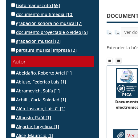
texto manuscrito
[65]
documento multimedia
[10]
DOCUMENTS
grabación sonora no musical
[7]
documento proyectable o vídeo
[5]
Ver do
grabación musical
[2]
Extender la b
partitura musical impresa
[2]
Autor
Abeldaño, Roberto Ariel
[1]
Abiuso, Federico Luis
[1]
Abramovich, Sofía
[1]
Achilli, Carla Soledad
[1]
Document
electrónic
Alén Lascano, Luis C.
[1]
Alfonsín, Raúl
[1]
Algarbe, Jorgelina
[1]
Ver
Alice, Mauricio
[1]