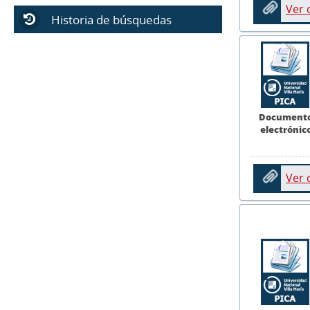
Ver
Historia de búsquedas
Document
electrónic
Ver