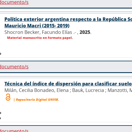
 documento/s
Política exterior argentina respecto a la República 
Mauricio Macri (2015- 2019)
Shocron Becker, Facundo Elías .- ,
2025
.
Material manuscrito en formato papel.
o
 documento/s
Técnica del índice de dispersión para clasificar suelo
Milán, Cecilia Bonadeo, Elena ; Bauk, Lucrecia ; Manzotti, Mic
| Repositorio Digital UNVM.
o
o
 documento/s