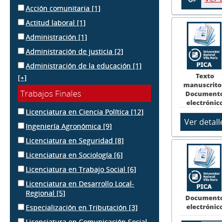
Acción comunitaria
[1]
Actitud laboral
[1]
Administración
[1]
Administración de justicia
[2]
Administración de la educación
[1]
Texto
[+]
manuscrito
Trabajos Finales
Document
electrónic
Licenciatura en Ciencia Política
[12]
Ingeniería Agronómica
[9]
Licenciatura en Seguridad
[8]
Licenciatura en Sociología
[6]
Licenciatura en Trabajo Social
[6]
Licenciatura en Desarrollo Local-
Regional
[5]
Document
electrónic
Especialización en Tributación
[3]
Licenciatura en Comunicación Social