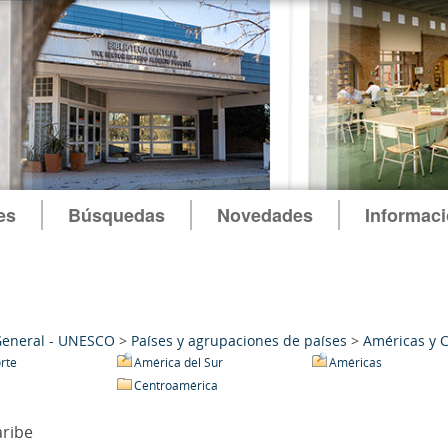
es
Búsquedas
Novedades
Informac
General - UNESCO
>
Países y agrupaciones de países
>
Américas y 
rte
América del Sur
Américas
Centroamérica
aribe