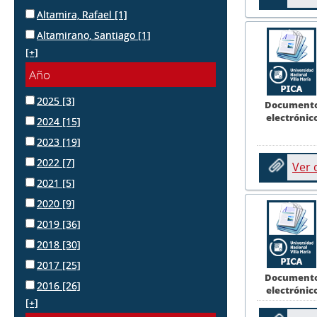
Altamira, Rafael
[1]
Altamirano, Santiago
[1]
[+]
Año
2025
[3]
Document
electrónic
2024
[15]
2023
[19]
2022
[7]
Ver
2021
[5]
2020
[9]
2019
[36]
2018
[30]
2017
[25]
Document
2016
[26]
electrónic
[+]