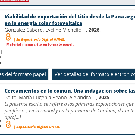
Viabilidad de exportación del Litio desde la Puna ar
en la energía solar fotovoltaica
Gonzalez Cabero, Eveline Michelle .- ,
2026
.
| En Repositorio Digital UNVM.
Material manuscrito en formato papel.
 |
o
o
Cercamientos en lo común. Una indagación sobre las
Boito, María Eugenia Peano, Alejandra .- ,
2025
.
El presente escrito se refiere a las primeras exploraciones qu
periféricos, en la ciudad y en la provincia de Córdoba, durante
apro[...]
o
o
| Repositorio Digital UNVM.