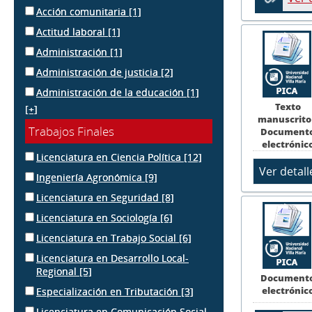
Acción comunitaria
[1]
Actitud laboral
[1]
Administración
[1]
Administración de justicia
[2]
Administración de la educación
[1]
Texto
[+]
manuscrito
Trabajos Finales
Document
electrónic
Licenciatura en Ciencia Política
[12]
Ingeniería Agronómica
[9]
Licenciatura en Seguridad
[8]
Licenciatura en Sociología
[6]
Licenciatura en Trabajo Social
[6]
Licenciatura en Desarrollo Local-
Regional
[5]
Document
electrónic
Especialización en Tributación
[3]
Licenciatura en Comunicación Social