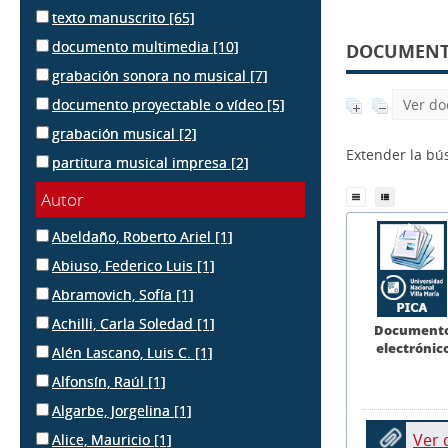
texto manuscrito
[65]
documento multimedia
[10]
DOCUMENTS
grabación sonora no musical
[7]
documento proyectable o vídeo
[5]
Ver do
grabación musical
[2]
Extender la b
partitura musical impresa
[2]
Autor
Abeldaño, Roberto Ariel
[1]
Abiuso, Federico Luis
[1]
Abramovich, Sofía
[1]
Achilli, Carla Soledad
[1]
Document
electrónic
Alén Lascano, Luis C.
[1]
Alfonsín, Raúl
[1]
Algarbe, Jorgelina
[1]
Ver
Alice, Mauricio
[1]