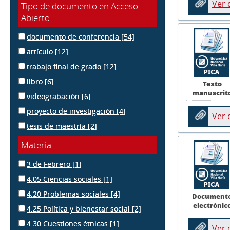
Ver
Tipo de documento en Acceso
Abierto
documento de conferencia
[54]
artículo
[12]
trabajo final de grado
[12]
libro
[6]
Texto
manuscrit
videograbación
[6]
proyecto de investigación
[4]
Ver
tesis de maestría
[2]
Materia
3 de Febrero
[1]
4.05 Ciencias sociales
[1]
4.20 Problemas sociales
[4]
Document
electrónic
4.25 Política y bienestar social
[2]
4.30 Cuestiones étnicas
[1]
Ver