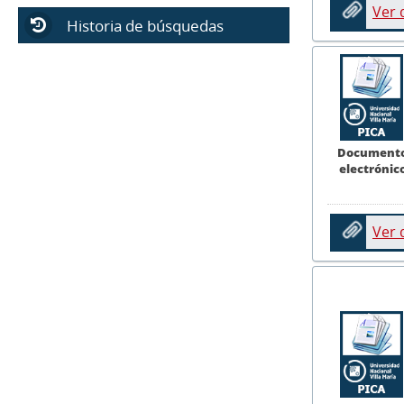
Ver
Historia de búsquedas
Document
electrónic
Ver