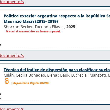
 documento/s
Política exterior argentina respecto a la República 
Mauricio Macri (2015- 2019)
Shocron Becker, Facundo Elías .- ,
2025
.
Material manuscrito en formato papel.
o
 documento/s
Técnica del índice de dispersión para clasificar suelo
Milán, Cecilia Bonadeo, Elena ; Bauk, Lucrecia ; Manzotti, Mic
| Repositorio Digital UNVM.
o
o
 documento/s