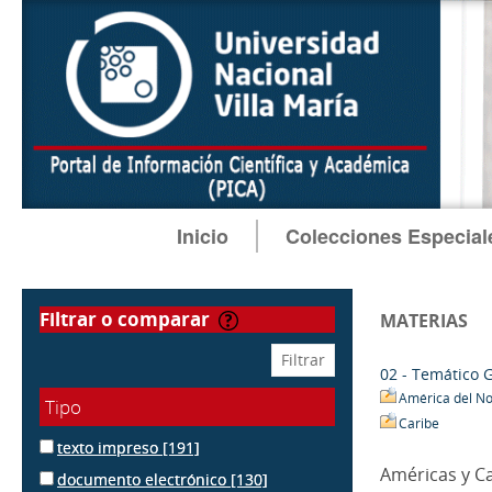
Inicio
Colecciones Especial
filtrar o comparar
MATERIAS
02 - Temático 
América del No
Tipo
Caribe
texto impreso
[191]
Américas y C
documento electrónico
[130]