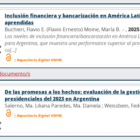
Inclusión financiera y bancarización en América Lati
aprendidas
Buchieri, Flavio E. (Flavio Ernesto) Moine, María B. .- ,
2025
Los niveles de inclusión financiera/bancarización en América 
para Argentina, que muestra una performance superior al prome
o
co[...]
o
| Repositorio Digital UNVM.
 documento/s
De las promesas a los hechos: evaluación de la gest
presidenciales del 2023 en Argentina
Salerno, Ma. Liliana Paredes, Ma. Daniela ; Weissbein, Fede
| Repositorio Digital UNVM.
o
o