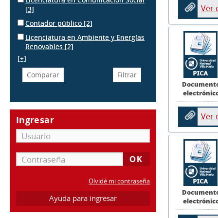
Ver
[3]
Contador público
[2]
Licenciatura en Ambiente y Energías
Renovables
[2]
[+]
Document
electrónic
Ver
Ingresar
Olvidé mi contraseña
Document
Ayuda para ingresar
electrónic