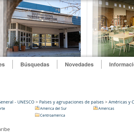
es
Búsquedas
Novedades
Informac
General - UNESCO
>
Países y agrupaciones de países
>
Américas y 
rte
América del Sur
Américas
Centroamérica
aribe