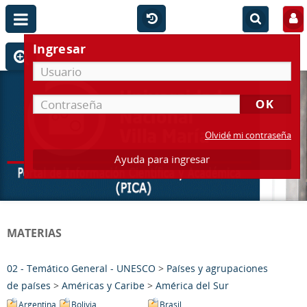
Ingresar
Olvidé mi contraseña
Ayuda para ingresar
MATERIAS
02 - Temático General - UNESCO
>
Países y agrupaciones
de países
>
Américas y Caribe
>
América del Sur
Argentina
Bolivia
Brasil