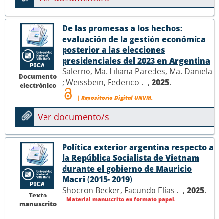
De las promesas a los hechos:
evaluación de la gestión económica
posterior a las elecciones
presidenciales del 2023 en Argentina
Salerno, Ma. Liliana Paredes, Ma. Daniela
Documento
; Weissbein, Federico .- ,
2025
.
electrónico
| Repositorio Digital UNVM.
Ver documento/s
Política exterior argentina respecto a
la República Socialista de Vietnam
durante el gobierno de Mauricio
Macri (2015- 2019)
Shocron Becker, Facundo Elías .- ,
2025
.
Texto
Material manuscrito en formato papel.
manuscrito