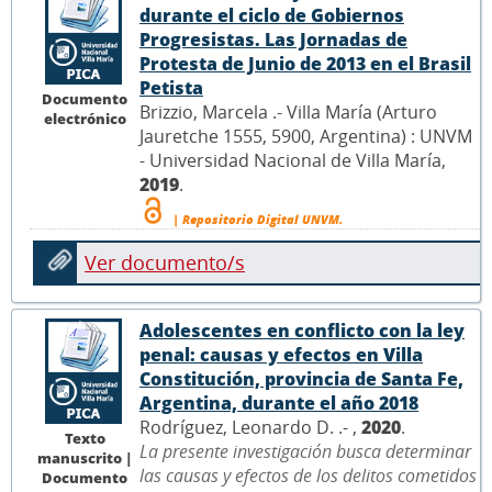
durante el ciclo de Gobiernos
Progresistas. Las Jornadas de
Protesta de Junio de 2013 en el Brasil
Petista
Documento
Brizzio, Marcela .- Villa María (Arturo
electrónico
Jauretche 1555, 5900, Argentina) : UNVM
- Universidad Nacional de Villa María,
2019
.
| Repositorio Digital UNVM.
Ver documento/s
Adolescentes en conflicto con la ley
penal: causas y efectos en Villa
Constitución, provincia de Santa Fe,
Argentina, durante el año 2018
Rodríguez, Leonardo D. .- ,
2020
.
Texto
La presente investigación busca determinar
manuscrito |
las causas y efectos de los delitos cometidos
Documento