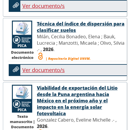
Ver documento/s
Técnica del índice de dispersión para
clasificar suelos
Milán, Cecilia Bonadeo, Elena ; Bauk,
Lucrecia ; Manzotti, Micaela ; Olivo, Silvia
.- ,
2026
.
Documento
electrónico
| Repositorio Digital UNVM.
Ver documento/s
Viabilidad de exportación del Litio
desde la Puna argentina hacia
México en el próximo año y el
impacto en la energía solar
fotovoltaica
Texto
Gonzalez Cabero, Eveline Michelle .- ,
manuscrito |
2026
.
Documento