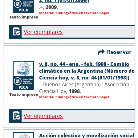
2, no. 7 [01/01/2009])
.- ,
2009
.
Material bibliográfico en formato papel.
Texto impreso
Ver ejemplares
Reservar
v. 8, no. 44 - ene. - feb. 1998 - Cambio
climático en la Argentina (Número de
Ciencia hoy, v. 8, no. 44 [01/01/1998])
.- Buenos Aires (Argentina) : Asociación
Ciencia Hoy,
1998
.
Texto impreso
Material bibliográfico en formato papel.
Ver ejemplares
Acción colectiva y movilización social