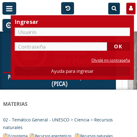
Ingresar
Olvidé mi contraseña
Ayuda para ingresar
MATERIAS
02 - Temático General - UNESCO
>
Ciencia
>
Recursos
naturales
Ecosistema
Recursos energéticos
Recursos naturales