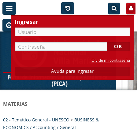
Ingresar
Olvidé mi contraseña
Ayuda para ingresar
MATERIAS
02 - Temático General - UNESCO
>
BUSINESS &
ECONOMICS / Accounting / General