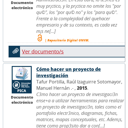
Documento
muy pr¡ctico, y la pr¡ctica no omite los "por
electrónico
qu©", los "por qu© no" y los "para qu©".
Frente a la complejidad del quehacer
empresario y de su contexto, es cada vez
m¡s ne[...]
| Repositorio Digital UNVM.
Ver documento/s
Cómo hacer un proyecto de
investigación
Tafur Portilla, Raúl Izaguirre Sotomayor,
Manuel Hernán .- ,
2015
.
C3mo hacer un proyecto de investigaci3n
Documento
ense+a a utilizar herramientas para realizar
electrónico
un proyecto de investigaci3n, tales como el
portafolio electr3nico, diagramas, fichas,
matrices, mapas conceptuales, etc. Adem¡s,
tiene como prop3sito dar a con[...]