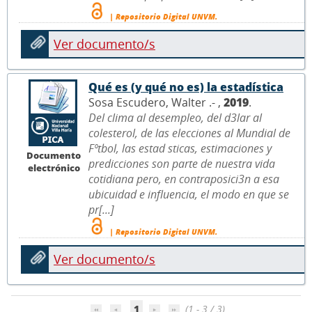
| Repositorio Digital UNVM.
Ver documento/s
Qué es (y qué no es) la estadística
Sosa Escudero, Walter .- ,
2019
.
Del clima al desempleo, del d3lar al
colesterol, de las elecciones al Mundial de
Fºtbol, las estad sticas, estimaciones y
Documento
predicciones son parte de nuestra vida
electrónico
cotidiana pero, en contraposici3n a esa
ubicuidad e influencia, el modo en que se
pr[...]
| Repositorio Digital UNVM.
Ver documento/s
1
(1 - 3 / 3)