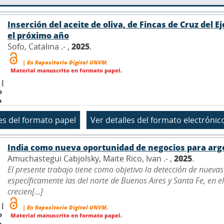
Inserción del aceite de oliva, de Fincas de Cruz del
el próximo año
Sofo, Catalina .- ,
2025
.
| En Repositorio Digital UNVM.
Material manuscrito en formato papel.
 |
o
o
India como nueva oportunidad de negocios para arge
Amuchastegui Cabjolsky, Maite Rico, Ivan .- ,
2025
.
El presente trabajo tiene como objetivo la detección de nueva
específicamente las del norte de Buenos Aires y Santa Fe, en 
crecien[...]
 |
| En Repositorio Digital UNVM.
o
Material manuscrito en formato papel.
o