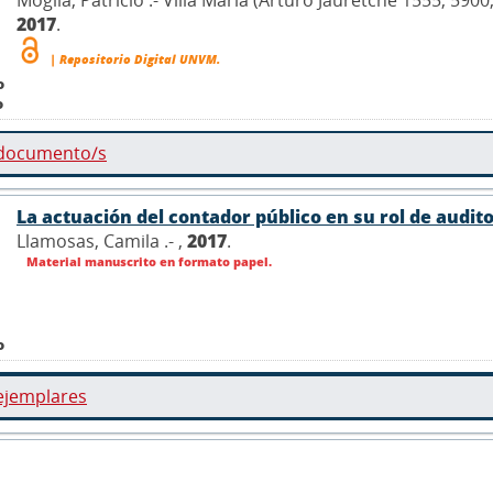
2017
.
| Repositorio Digital UNVM.
o
o
 documento/s
La actuación del contador público en su rol de audito
Llamosas, Camila .- ,
2017
.
Material manuscrito en formato papel.
o
ejemplares