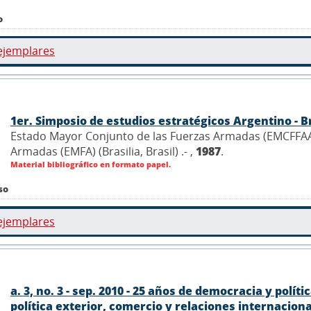
o
ejemplares
1er. Simposio de estudios estratégicos Argentino - B
Estado Mayor Conjunto de las Fuerzas Armadas (EMCFFAA)
Armadas (EMFA) (Brasilia, Brasil) .- ,
1987
.
Material bibliográfico en formato papel.
so
ejemplares
a. 3, no. 3 - sep. 2010 - 25 años de democracia y polí
política exterior, comercio y relaciones internacionale