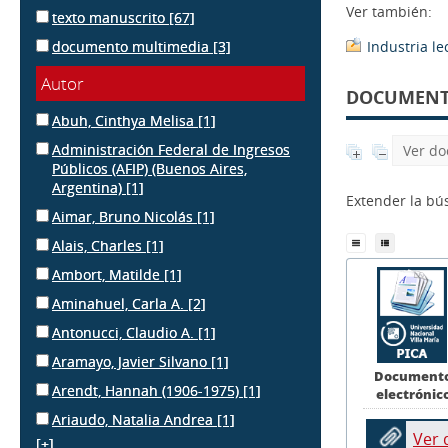
Ver también:
texto manuscrito
[67]
documento multimedia
[3]
Industria l
Autor
DOCUMENTS
Abuh, Cinthya Melisa
[1]
Administración Federal de Ingresos
Ver do
Públicos (AFIP) (Buenos Aires,
Argentina)
[1]
Extender la b
Aimar, Bruno Nicolás
[1]
Alais, Charles
[1]
Ambort, Matilde
[1]
Aminahuel, Carla A.
[2]
Antonucci, Claudio A.
[1]
Aramayo, Javier Silvano
[1]
Document
Arendt, Hannah (1906-1975)
[1]
electrónic
Ariaudo, Natalia Andrea
[1]
Ver
[+]