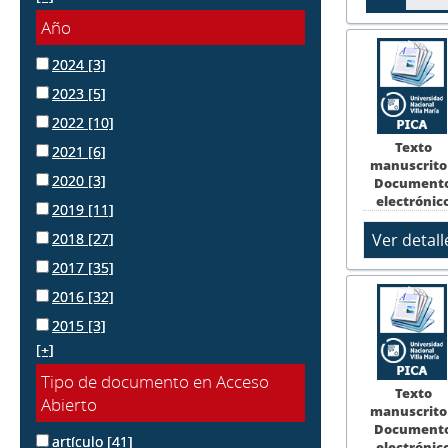
Año
2024
[3]
2023
[5]
2022
[10]
Texto
2021
[6]
manuscrito
2020
[3]
Document
electrónic
2019
[11]
2018
[27]
2017
[35]
2016
[32]
2015
[3]
[+]
Tipo de documento en Acceso
Texto
Abierto
manuscrito
Document
artículo
[41]
electrónic