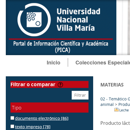
Inicio
Colecciones Especial
filtrar o comparar
MATERIAS
02 - Temático 
animal
>
Produ
Tipo
Leche
documento electrónico
[86]
Producto lác
texto impreso
[78]