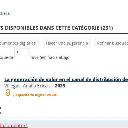
echera
 DISPONIBLES DANS CETTE CATÉGORIE (231)
cumentos digitales
Hacer una sugerencia
Refinar búsque
úsqueda
nivel(es) hacia abajo
La generación de valor en el canal de distribución de
Villegas, Analía Erica .- ,
2025
.
| Repositorio Digital UNVM.
o
o
 documento/s