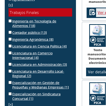
manuscrit
[+]
Trabajos Finales
Ver 
Ingeniería en Tecnología de
Alimentos
[18]
Contador público
[13]
Ingeniería Agronómica
[8]
Licenciatura en Ciencia Política
[4]
Texto
Licenciatura en Comercio
manuscrito
Internacional
[4]
Document
electrónic
Licenciatura en Administración
[3]
Licenciatura en Desarrollo Local-
Regional
[2]
Especialización en Gestión de
Pequeñas y Medianas Empresas
[1]
Especialización en Sindicatura
Concursal
[1]
[+]