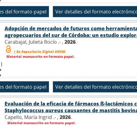
Adopción de mercados de futuros como herramienta 
agropecuarios del sur de Córdoba: un estudio explor
Carabajal, Julieta Rocío .- ,
2026
.
| En Repositorio Digital UNVM.
Material manuscrito en formato papel.
 |
o
o
Evaluación de la eficacia de fármacos ß-lactámicos c
Staphylococcus aureus causantes de mastitis bovin
Capello, María Ingrid .- ,
2026
.
Material manuscrito en formato papel.