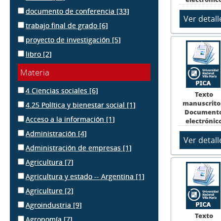
documento de conferencia
[33]
trabajo final de grado
[6]
proyecto de investigación
[5]
libro
[2]
Materia
4 Ciencias sociales
[6]
Texto
manuscrito
4.25 Política y bienestar social
[1]
Document
Acceso a la información
[1]
electrónic
Administración
[4]
Administración de empresas
[1]
Agricultura
[7]
Agricultura y estado -- Argentina
[1]
Agriculture
[2]
Agroindustria
[9]
Texto
Agronomía
[7]