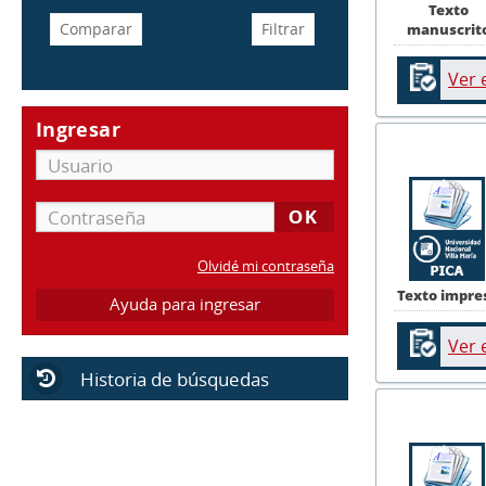
Texto
manuscrit
Ver 
Ingresar
Olvidé mi contraseña
Texto impre
Ayuda para ingresar
Ver 
Historia de búsquedas