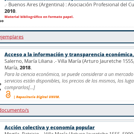
.- Buenos Aires (Argentina) : Asociación Profesional del 
2010
.
Material bibliográfico en formato papel.
so
ejemplares
Acceso a la información y transparencia económica, 
Salerno, María Liliana .- Villa María (Arturo Jauretche 155
María,
2018
.
Para la ciencia económica, se puede considerar a un mercado
servicios están disponibles, los precios de los mismos, los lu
o
comprarlos[...]
o
| Repositorio Digital UNVM.
 documento/s
Acción colectiva y economía popular
Mogila, Patricio .- Villa María (Arturo Jauretche 1555, 590