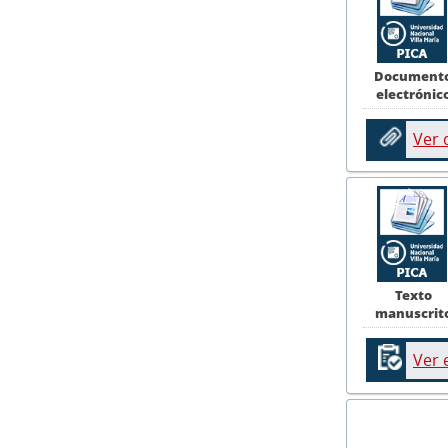
Document
electrónic
Ver
Texto
manuscrit
Ver 