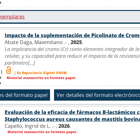
o
ejemplares
Impacto de la suplementación de Picolinato de Crom
Abate Daga, Maximiliano .- ,
2025
.
La implicancia del cromo (Cr) como elemento integrador de la 
celular, y su capacidad para reducir el impacto de la resistenc
parámetro[...]
 |
| En Repositorio Digital UNVM.
o
Material manuscrito en formato papel.
o
Evaluación de la eficacia de fármacos B-lactámicos c
Staphylococcus aureus causantes de mastitis bovin
Capello, Ingrid de L. .- ,
2026
.
Material manuscrito en formato papel.