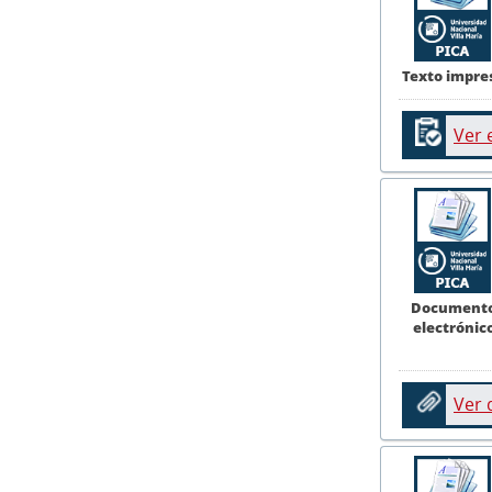
Texto impre
Ver 
Document
electrónic
Ver