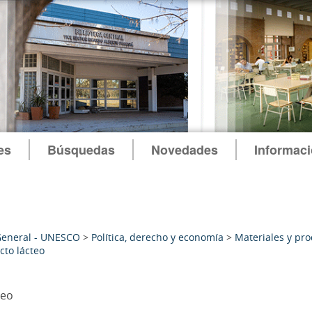
es
Búsquedas
Novedades
Informac
General - UNESCO
>
Política, derecho y economía
>
Materiales y pr
cto lácteo
teo