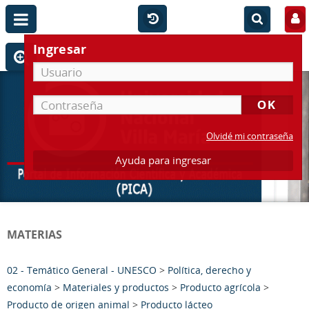
Ingresar
Olvidé mi contraseña
Ayuda para ingresar
MATERIAS
02 - Temático General - UNESCO
>
Política, derecho y
economía
>
Materiales y productos
>
Producto agrícola
>
Producto de origen animal
>
Producto lácteo