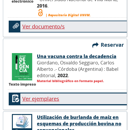
electrónico
2016
.
| Repositorio Digital UNVM.
Ver documento/s
Reservar
Una vacuna contra la decadencia
Giordano, Osvaldo Seggiaro, Carlos
Alberto .- Córdoba (Argentina) : Babel
editorial,
2022
.
Material bibliográfico en formato papel.
Texto impreso
Ver ejemplares
Utilización de burlanda de maíz en
esquemas de producción bovina no