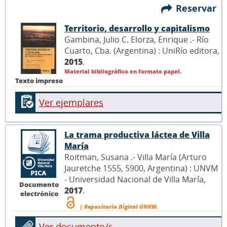
Reservar
Territorio, desarrollo y capitalismo
Gambina, Julio C. Elorza, Enrique .- Río
Cuarto, Cba. (Argentina) : UniRío editora,
2015
.
Material bibliográfico en formato papel.
Texto impreso
Ver ejemplares
La trama productiva láctea de Villa
María
Roitman, Susana .- Villa María (Arturo
Jauretche 1555, 5900, Argentina) : UNVM
- Universidad Nacional de Villa María,
Documento
2017
.
electrónico
| Repositorio Digital UNVM.
Ver documento/s