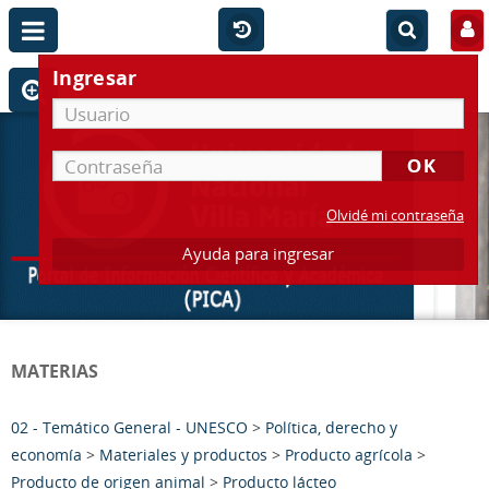
Ingresar
Olvidé mi contraseña
Ayuda para ingresar
MATERIAS
02 - Temático General - UNESCO
>
Política, derecho y
economía
>
Materiales y productos
>
Producto agrícola
>
Producto de origen animal
>
Producto lácteo