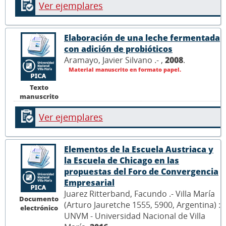
Ver ejemplares
Elaboración de una leche fermentada
con adición de probióticos
Aramayo, Javier Silvano .- ,
2008
.
Material manuscrito en formato papel.
Texto
manuscrito
Ver ejemplares
Elementos de la Escuela Austriaca y
la Escuela de Chicago en las
propuestas del Foro de Convergencia
Empresarial
Juarez Ritterband, Facundo .- Villa María
Documento
(Arturo Jauretche 1555, 5900, Argentina) :
electrónico
UNVM - Universidad Nacional de Villa