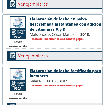
Ver ejemplares
Elaboración de leche en polvo
descremada instantánea con adición
de vitaminas A y D
Maldonado, César Matías .- ,
2013
.
Material manuscrito en formato papel.
Texto
manuscrito
Ver ejemplares
Elaboración de leche fortificada para
lactantes
Salera, Gisela .- ,
2011
.
Material manuscrito en formato papel.
Texto
manuscrito