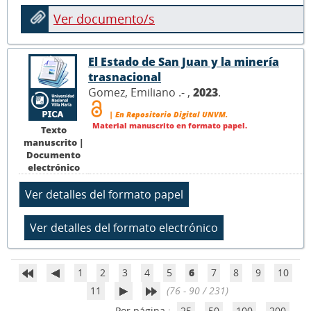
Ver documento/s
El Estado de San Juan y la minería
trasnacional
Gomez, Emiliano .- ,
2023
.
| En Repositorio Digital UNVM.
Material manuscrito en formato papel.
Texto
manuscrito |
Documento
electrónico
1
2
3
4
5
6
7
8
9
10
11
(76 - 90 / 231)
Por página :
25
50
100
200