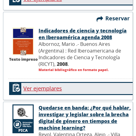
Reservar
Indicadores de ciencia y tecnología
en Iberoamérica agenda 2008
Albornoz, Mario .- Buenos Aires
(Argentina) : Red Iberoamericana de
Indicadores de Ciencia y Tecnología
Texto impreso
(RICYT),
2008
.
Material bibliográfico en formato papel.
Ver ejemplares
Quedarse en banda: ¿Por qué hablar,
investigar y legislar sobre la brecha
digital de género en tiempos de
machine learning?
Revol, Valentina Ortega, Alejo .- Villa