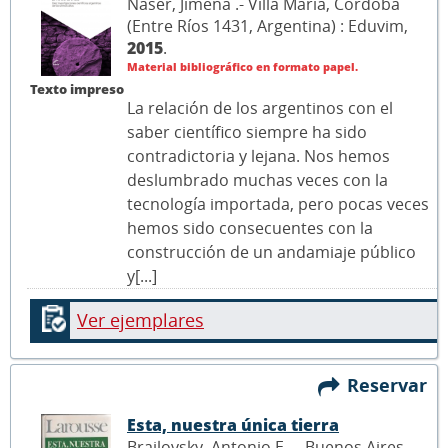
Naser, Jimena .- Villa María, Córdoba
(Entre Ríos 1431, Argentina) : Eduvim,
2015
.
Material bibliográfico en formato papel.
Texto impreso
La relación de los argentinos con el
saber científico siempre ha sido
contradictoria y lejana. Nos hemos
deslumbrado muchas veces con la
tecnología importada, pero pocas veces
hemos sido consecuentes con la
construcción de un andamiaje público
y[...]
Ver ejemplares
Reservar
Esta, nuestra única tierra
Brailovsky, Antonio E. .- Buenos Aires