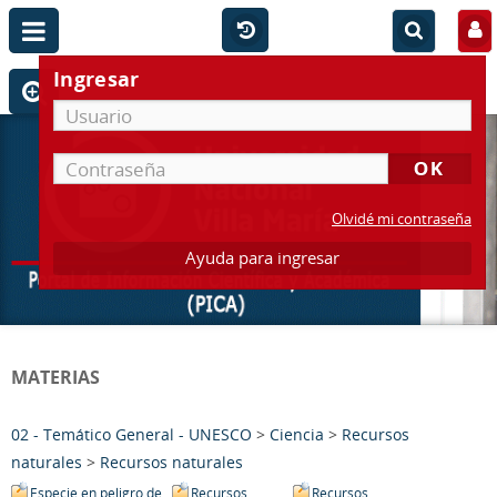
Ingresar
Olvidé mi contraseña
Ayuda para ingresar
MATERIAS
02 - Temático General - UNESCO
>
Ciencia
>
Recursos
naturales
>
Recursos naturales
Especie en peligro de
Recursos
Recursos