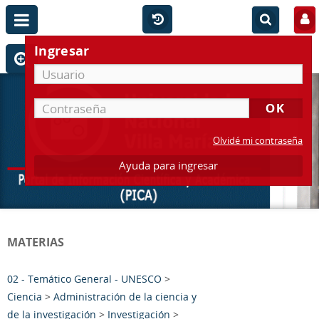
Ingresar
Olvidé mi contraseña
Ayuda para ingresar
MATERIAS
02 - Temático General - UNESCO
>
Ciencia
>
Administración de la ciencia y
de la investigación
>
Investigación
>