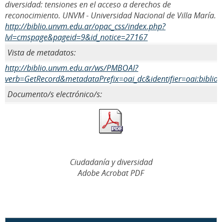
diversidad: tensiones en el acceso a derechos de
reconocimiento. UNVM - Universidad Nacional de Villa María.
http://biblio.unvm.edu.ar/opac_css/index.php?
lvl=cmspage&pageid=9&id_notice=27167
Vista de metadatos:
http://biblio.unvm.edu.ar/ws/PMBOAI?
verb=GetRecord&metadataPrefix=oai_dc&identifier=oai:biblio
Documento/s electrónico/s:
Ciudadanía y diversidad
Adobe Acrobat PDF