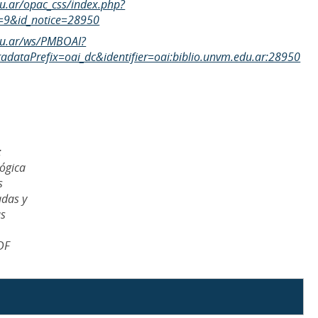
du.ar/opac_css/index.php?
=9&id_notice=28950
edu.ar/ws/PMBOAI?
dataPrefix=oai_dc&identifier=oai:biblio.unvm.edu.ar:28950
:
ógica
s
adas y
as
DF