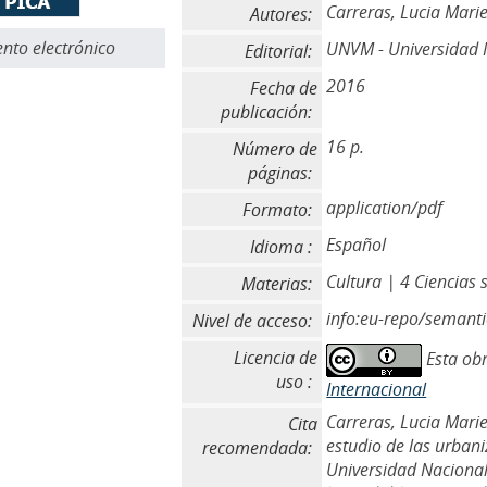
Carreras, Lucia Marie
Autores:
to electrónico
UNVM - Universidad N
Editorial:
2016
Fecha de
publicación:
16 p.
Número de
páginas:
application/pdf
Formato:
Español
Idioma :
Cultura | 4 Ciencias 
Materias:
info:eu-repo/semant
Nivel de acceso:
Licencia de
Esta obr
uso :
Internacional
Carreras, Lucia Mari
Cita
estudio de las urban
recomendada:
Universidad Nacional 