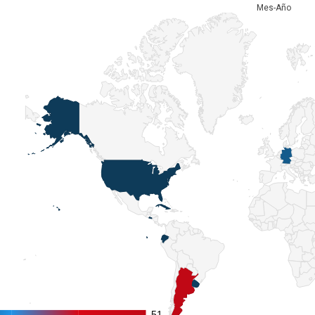
Mes-Año
51
51