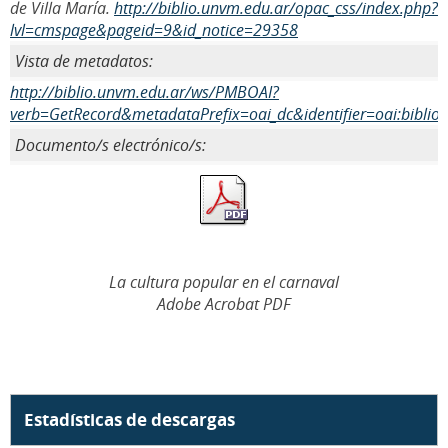
de Villa María.
http://biblio.unvm.edu.ar/opac_css/index.php?
lvl=cmspage&pageid=9&id_notice=29358
Vista de metadatos:
http://biblio.unvm.edu.ar/ws/PMBOAI?
verb=GetRecord&metadataPrefix=oai_dc&identifier=oai:biblio
Documento/s electrónico/s:
La cultura popular en el carnaval
Adobe Acrobat PDF
Estadísticas de descargas