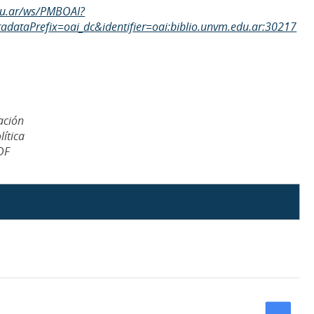
edu.ar/ws/PMBOAI?
dataPrefix=oai_dc&identifier=oai:biblio.unvm.edu.ar:30217
ación
ítica
DF