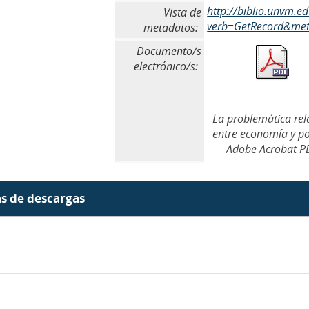
http://biblio.unvm.
Vista de
verb=GetRecord&meta
metadatos:
Documento/s
electrónico/s:
La problemática rel
entre economía y pol
Adobe Acrobat P
as de descargas