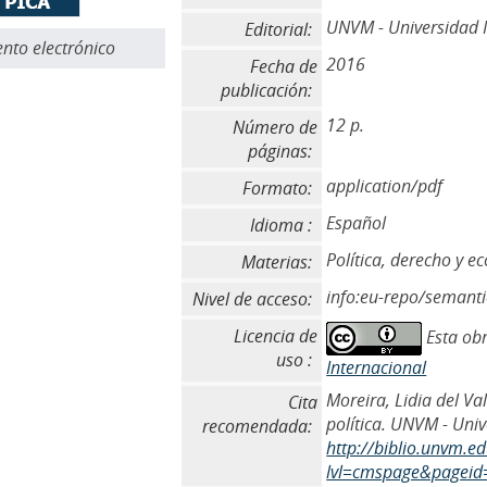
UNVM - Universidad N
Editorial:
to electrónico
2016
Fecha de
publicación:
12 p.
Número de
páginas:
application/pdf
Formato:
Español
Idioma :
Política, derecho y 
Materias:
info:eu-repo/semant
Nivel de acceso:
Licencia de
Esta obr
uso :
Internacional
Moreira, Lidia del Va
Cita
política. UNVM - Univ
recomendada:
http://biblio.unvm.e
lvl=cmspage&pageid