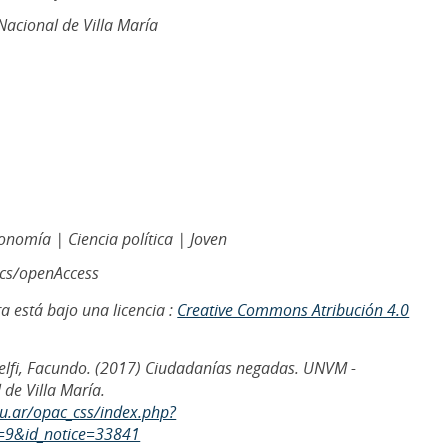
acional de Villa María
conomía | Ciencia política | Joven
ics/openAccess
a está bajo una licencia :
Creative Commons Atribución 4.0
uelfi, Facundo. (2017) Ciudadanías negadas. UNVM -
de Villa María.
du.ar/opac_css/index.php?
=9&id_notice=33841