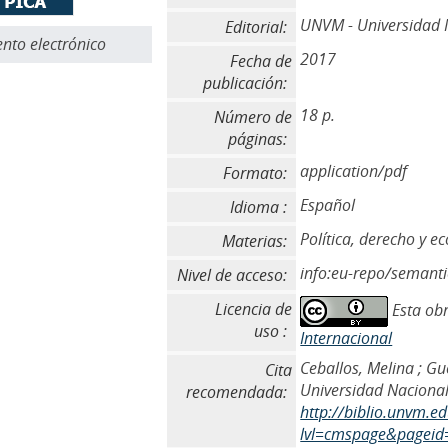
UNVM - Universidad N
Editorial:
to electrónico
2017
Fecha de
publicación:
18 p.
Número de
páginas:
application/pdf
Formato:
Español
Idioma :
Política, derecho y e
Materias:
info:eu-repo/semant
Nivel de acceso:
Licencia de
Esta obr
uso :
Internacional
Ceballos, Melina ; G
Cita
Universidad Nacional 
recomendada:
http://biblio.unvm.e
lvl=cmspage&pageid