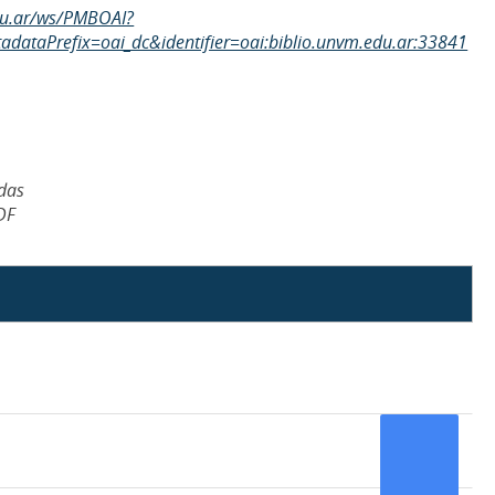
edu.ar/ws/PMBOAI?
dataPrefix=oai_dc&identifier=oai:biblio.unvm.edu.ar:33841
das
DF