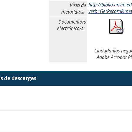
http://biblio.unvm.
Vista de
verb=GetRecord&meta
metadatos:
Documento/s
electrónico/s:
Ciudadanías nega
Adobe Acrobat P
as de descargas