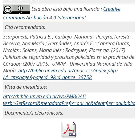
Esta obra está bajo una licencia :
Creative
Commons Atribución 4.0 Internacional
Cita recomendada:
Scarponetti, Patricia E. ; Carbajo, Mariana ; Pereyra,Teresita ;
Becerra, Ana María ; Hernández, Andrés E. ; Cabrera Durán,
Nicolás ; Solans, María Inés ; Rodriguez, Florencia. (2017)
Políticas de seguridad y prácticas policiales en la provincia de
Córdoba (2007-2015). UNVM - Universidad Nacional de Villa
María.
http://biblio.unvm.edu.ar/opac_css/index.php?
lvl=cmspage&pageid=9&id_notice=35758
Vista de metadatos:
http://biblio.unvm.edu.ar/ws/PMBOAI?
verb=GetRecord&metadataPrefix=oai_dc&identifier=oai:biblio
Documento/s electrónico/s: