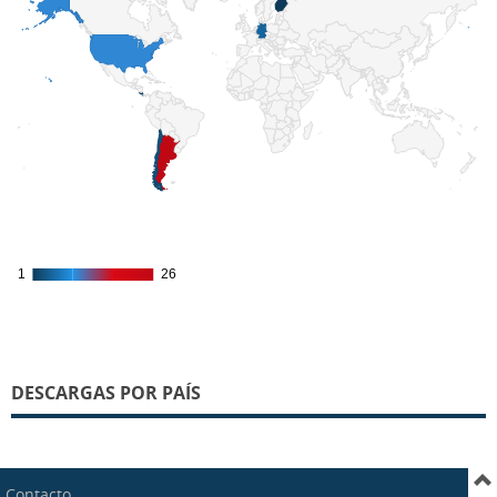
1
1
26
26
DESCARGAS POR PAÍS
Contacto