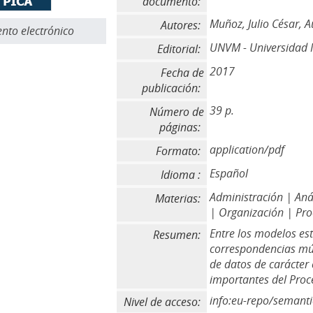
documento:
Muñoz, Julio César, A
Autores:
to electrónico
UNVM - Universidad N
Editorial:
2017
Fecha de
publicación:
39 p.
Número de
páginas:
application/pdf
Formato:
Español
Idioma :
Administración | Anál
Materias:
| Organización | Pr
Entre los modelos esta
Resumen:
correspondencias mú
de datos de carácter
importantes del Proce
info:eu-repo/semant
Nivel de acceso: