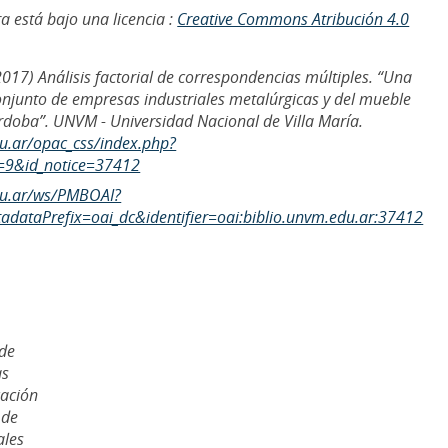
a está bajo una licencia :
Creative Commons Atribución 4.0
2017) Análisis factorial de correspondencias múltiples. “Una
onjunto de empresas industriales metalúrgicas y del mueble
órdoba”. UNVM - Universidad Nacional de Villa María.
du.ar/opac_css/index.php?
=9&id_notice=37412
edu.ar/ws/PMBOAI?
dataPrefix=oai_dc&identifier=oai:biblio.unvm.edu.ar:37412
 de
as
cación
 de
ales