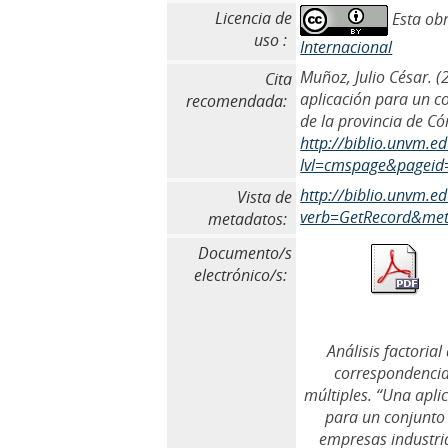
Licencia de
Esta obr
uso :
Internacional
Muñoz, Julio César. (
Cita
aplicación para un c
recomendada:
de la provincia de C
http://biblio.unvm.e
lvl=cmspage&pageid
http://biblio.unvm.
Vista de
verb=GetRecord&meta
metadatos:
Documento/s
electrónico/s:
Análisis factorial
correspondenci
múltiples. “Una apli
para un conjunto
empresas industri