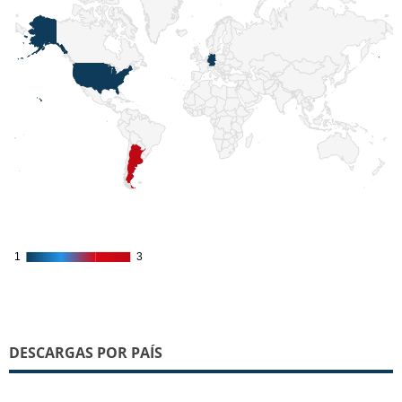
1
1
3
3
DESCARGAS POR PAÍS