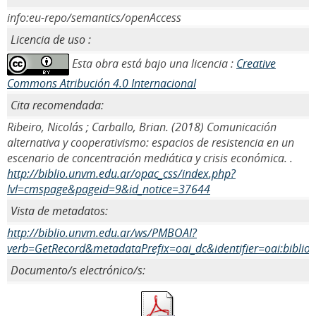
info:eu-repo/semantics/openAccess
Licencia de uso :
Esta obra está bajo una licencia :
Creative
Commons Atribución 4.0 Internacional
Cita recomendada:
Ribeiro, Nicolás ; Carballo, Brian. (2018) Comunicación
alternativa y cooperativismo: espacios de resistencia en un
escenario de concentración mediática y crisis económica. .
http://biblio.unvm.edu.ar/opac_css/index.php?
lvl=cmspage&pageid=9&id_notice=37644
Vista de metadatos:
http://biblio.unvm.edu.ar/ws/PMBOAI?
verb=GetRecord&metadataPrefix=oai_dc&identifier=oai:biblio
Documento/s electrónico/s: