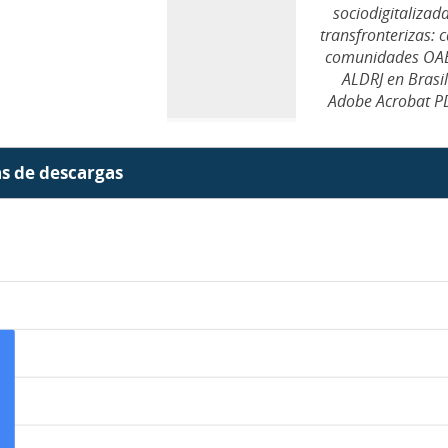
sociodigitalizad
transfronterizas: 
comunidades OA
ALDRJ en Brasi
Adobe Acrobat P
as de descargas