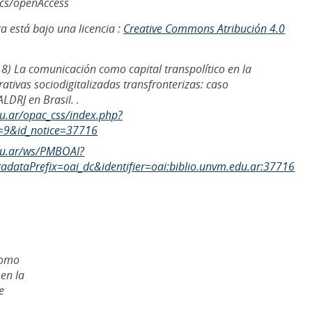
ics/openAccess
a está bajo una licencia :
Creative Commons Atribución 4.0
018) La comunicación como capital transpolítico en la
tivas sociodigitalizadas transfronterizas: caso
DRJ en Brasil. .
du.ar/opac_css/index.php?
=9&id_notice=37716
edu.ar/ws/PMBOAI?
dataPrefix=oai_dc&identifier=oai:biblio.unvm.edu.ar:37716
como
 en la
e