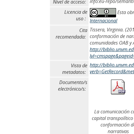
info:eu-repo/semant
Nivel de acceso:
Licencia de
Esta obr
uso :
Internacional
Tissera, Virginia. (2
Cita
conformación de narra
recomendada:
comunidades OAB y AL
http://biblio.unvm.e
lvl=cmspage&pageid
http://biblio.unvm.
Vista de
verb=GetRecord&meta
metadatos:
Documento/s
electrónico/s:
La comunicación 
capital transpolítico
conformación d
narrativas