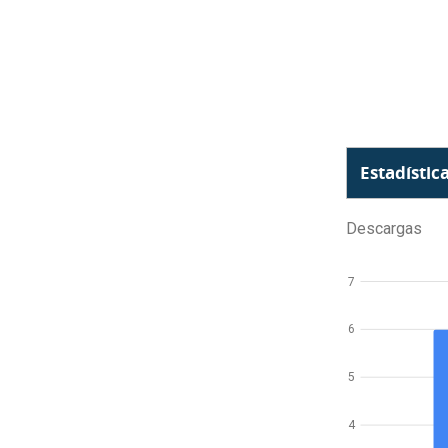
Estadístic
Descargas
7
6
5
4