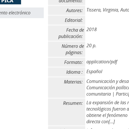
documento:
Tissera, Virginia, Aut
Autores:
to electrónico
Editorial:
2018
Fecha de
publicación:
20 p.
Número de
páginas:
application/pdf
Formato:
Español
Idioma :
Comunicación y desarr
Materias:
Comunicación polític
comunitaria | Partici
La expansión de las r
Resumen:
tecnológicos fueron 
obtiene el fenómeno 
directa con[...]