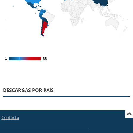
1
1
88
88
DESCARGAS POR PAÍS
Contacto