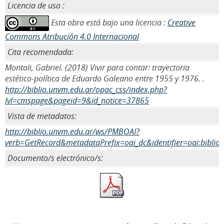
Licencia de uso :
Esta obra está bajo una licencia :
Creative
Commons Atribución 4.0 Internacional
Cita recomendada:
Montali, Gabriel. (2018) Vivir para contar: trayectoria
estético-política de Eduardo Galeano entre 1955 y 1976. .
http://biblio.unvm.edu.ar/opac_css/index.php?
lvl=cmspage&pageid=9&id_notice=37865
Vista de metadatos:
http://biblio.unvm.edu.ar/ws/PMBOAI?
verb=GetRecord&metadataPrefix=oai_dc&identifier=oai:biblio
Documento/s electrónico/s: