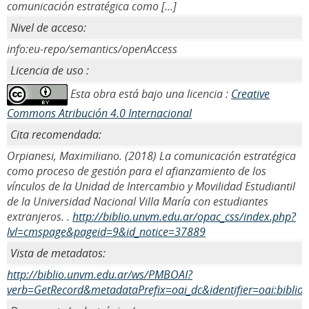
comunicación estratégica como [...]
Nivel de acceso:
info:eu-repo/semantics/openAccess
Licencia de uso :
Esta obra está bajo una licencia :
Creative
Commons Atribución 4.0 Internacional
Cita recomendada:
Orpianesi, Maximiliano. (2018) La comunicación estratégica
como proceso de gestión para el afianzamiento de los
vínculos de la Unidad de Intercambio y Movilidad Estudiantil
de la Universidad Nacional Villa María con estudiantes
extranjeros. .
http://biblio.unvm.edu.ar/opac_css/index.php?
lvl=cmspage&pageid=9&id_notice=37889
Vista de metadatos:
http://biblio.unvm.edu.ar/ws/PMBOAI?
verb=GetRecord&metadataPrefix=oai_dc&identifier=oai:biblio