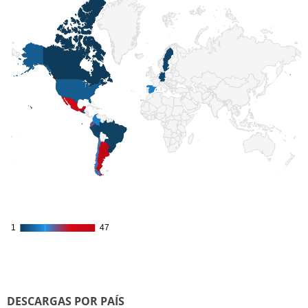
1
1
47
47
DESCARGAS POR PAÍS