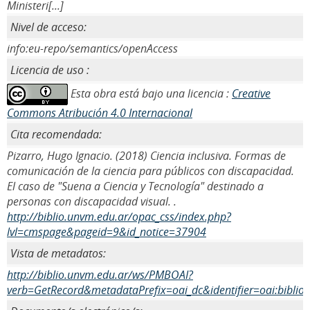
Ministeri[...]
Nivel de acceso:
info:eu-repo/semantics/openAccess
Licencia de uso :
Esta obra está bajo una licencia :
Creative
Commons Atribución 4.0 Internacional
Cita recomendada:
Pizarro, Hugo Ignacio. (2018) Ciencia inclusiva. Formas de
comunicación de la ciencia para públicos con discapacidad.
El caso de "Suena a Ciencia y Tecnología" destinado a
personas con discapacidad visual. .
http://biblio.unvm.edu.ar/opac_css/index.php?
lvl=cmspage&pageid=9&id_notice=37904
Vista de metadatos:
http://biblio.unvm.edu.ar/ws/PMBOAI?
verb=GetRecord&metadataPrefix=oai_dc&identifier=oai:biblio