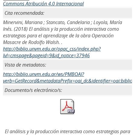
Commons Atribución 4.0 Internacional
Cita recomendada:
Minervini, Mariana ; Stancato, Candelaria ; Loyola, María
Inés. (2018) El análisis y la producción interactiva como
estrategias para el aprendizaje de la obra Operación
Masacre de Rodolfo Walsh. .
http://biblio.unvm.edu.ar/opac_css/index.php?
lvl=cmspage&pageid=9&id_notice=37946
Vista de metadatos:
http://biblio.unvm.edu.ar/ws/PMBOAI?
verb=GetRecord&metadataPrefix=oai_dc&identifier=oai:biblio
Documento/s electrónico/s:
El análisis y la producción interactiva como estrategias para