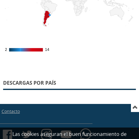
2
2
14
14
DESCARGAS POR PAÍS
Contacto
Las cookies aseguran el buen funcionamiento de