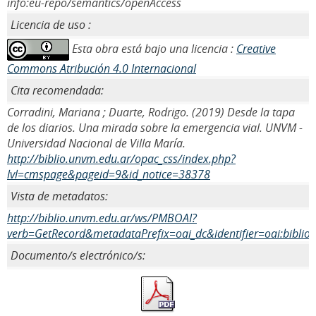
info:eu-repo/semantics/openAccess
Licencia de uso :
Esta obra está bajo una licencia :
Creative
Commons Atribución 4.0 Internacional
Cita recomendada:
Corradini, Mariana ; Duarte, Rodrigo. (2019) Desde la tapa
de los diarios. Una mirada sobre la emergencia vial. UNVM -
Universidad Nacional de Villa María.
http://biblio.unvm.edu.ar/opac_css/index.php?
lvl=cmspage&pageid=9&id_notice=38378
Vista de metadatos:
http://biblio.unvm.edu.ar/ws/PMBOAI?
verb=GetRecord&metadataPrefix=oai_dc&identifier=oai:biblio
Documento/s electrónico/s: