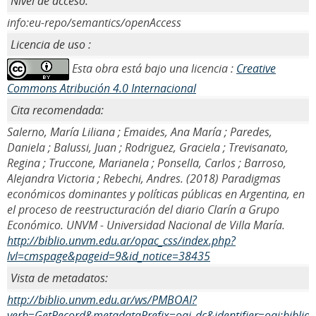
Nivel de acceso:
info:eu-repo/semantics/openAccess
Licencia de uso :
Esta obra está bajo una licencia :
Creative
Commons Atribución 4.0 Internacional
Cita recomendada:
Salerno, María Liliana ; Emaides, Ana María ; Paredes,
Daniela ; Balussi, Juan ; Rodriguez, Graciela ; Trevisanato,
Regina ; Truccone, Marianela ; Ponsella, Carlos ; Barroso,
Alejandra Victoria ; Rebechi, Andres. (2018) Paradigmas
económicos dominantes y políticas públicas en Argentina, en
el proceso de reestructuración del diario Clarín a Grupo
Económico. UNVM - Universidad Nacional de Villa María.
http://biblio.unvm.edu.ar/opac_css/index.php?
lvl=cmspage&pageid=9&id_notice=38435
Vista de metadatos:
http://biblio.unvm.edu.ar/ws/PMBOAI?
verb=GetRecord&metadataPrefix=oai_dc&identifier=oai:biblio