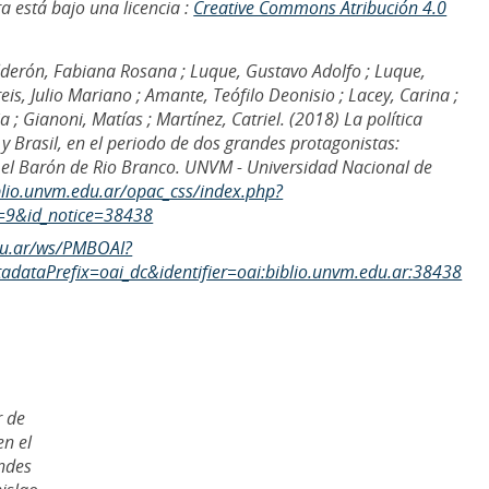
a está bajo una licencia :
Creative Commons Atribución 4.0
alderón, Fabiana Rosana ; Luque, Gustavo Adolfo ; Luque,
eis, Julio Mariano ; Amante, Teófilo Deonisio ; Lacey, Carina ;
a ; Gianoni, Matías ; Martínez, Catriel. (2018) La política
 y Brasil, en el periodo de dos grandes protagonistas:
y el Barón de Rio Branco. UNVM - Universidad Nacional de
iblio.unvm.edu.ar/opac_css/index.php?
=9&id_notice=38438
edu.ar/ws/PMBOAI?
dataPrefix=oai_dc&identifier=oai:biblio.unvm.edu.ar:38438
r de
en el
ndes