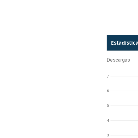
Estadístic
Descargas
7
6
5
4
3