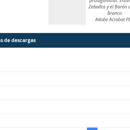
protagonistas: Estan
Zeballos y el Barón 
Branco
Adobe Acrobat P
as de descargas