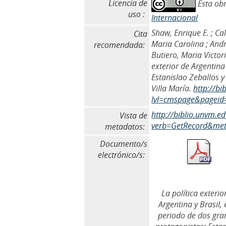
Licencia de
Esta obr
uso :
Internacional
Shaw, Enrique E. ; C
Cita
Maria Carolina ; Andr
recomendada:
Butiero, Maria Victori
exterior de Argentina
Estanislao Zeballos 
Villa María.
http://b
lvl=cmspage&pageid
http://biblio.unvm.
Vista de
verb=GetRecord&meta
metadatos:
Documento/s
electrónico/s:
La política exterio
Argentina y Brasil, 
periodo de dos gra