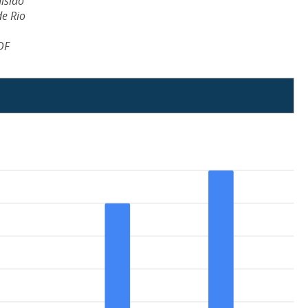
islao
de Rio
DF