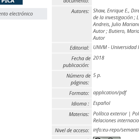
documento:
Shaw, Enrique E., Dir
Autores:
to electrónico
de la investigación ;
Andreis, Julio Marian
Autor ; Butiero, Maria
Autor
UNVM - Universidad N
Editorial:
2018
Fecha de
publicación:
5 p.
Número de
páginas:
application/pdf
Formato:
Español
Idioma :
Política exterior | Po
Materias:
Relaciones internacio
info:eu-repo/semant
Nivel de acceso: