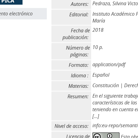
Pedraza, Silvina Victo
Autores:
to electrónico
Instituto Académico P
Editorial:
María
2018
Fecha de
publicación:
10 p.
Número de
páginas:
application/pdf
Formato:
Español
Idioma :
Constitución | Derech
Materias:
En el siguiente traba
Resumen:
características de la
teniendo en cuenta e
[...]
info:eu-repo/semant
Nivel de acceso:
Licencia de
Esta obr