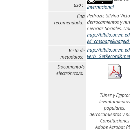
uso :
Internacional
Pedraza, Silvina Vict
Cita
derrocamientos y nue
recomendada:
Ciencias Sociales. Un
http://biblio.unvm.e
lvl=cmspage&pageid
http://biblio.unvm.
Vista de
verb=GetRecord&meta
metadatos:
Documento/s
electrónico/s:
Túnez y Egipto:
levantamiento
populares,
derrocamientos y n
Constituciones
Adobe Acrobat P