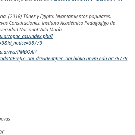
oria. (2018) Túnez y Egipto: levantamientos populares,
vas Constituciones. Instituto Académico Pedagógigo de
iversidad Nacional Villa María.
du.ar/opac_css/index.php?
=9&id_notice=38779
edu.ar/ws/PMBOAI?
dataPrefix=oai_dc&identifier=oai:biblio.unvm.edu.ar:38779
s
uevas
DF