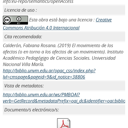
info:eu-repo/semantics/openAccess
Licencia de uso :
Esta obra está bajo una licencia :
Creative
Commons Atribución 4.0 Internacional
Cita recomendada:
Calderón, Fabiana Rosana. (2019) El movimiento de los
afectos (o en torno a los afectos de un movimiento). Instituto
Académico Pedagógigo de Ciencias Sociales. Universidad
Nacional Villa María.
http://biblio.unvm.edu.ar/opac_css/index.php?
lvl=cmspage&pageid=9&id_notice=38806
Vista de metadatos:
http://biblio.unvm.edu.ar/ws/PMBOAI?
verb=GetRecord&metadataPrefix=oai_dc&identifier=oai:biblio
Documento/s electrónico/s: