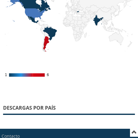
1
1
6
6
DESCARGAS POR PAÍS
Contacto