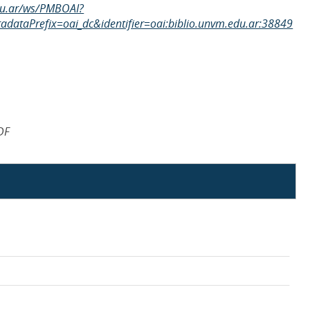
edu.ar/ws/PMBOAI?
dataPrefix=oai_dc&identifier=oai:biblio.unvm.edu.ar:38849
DF