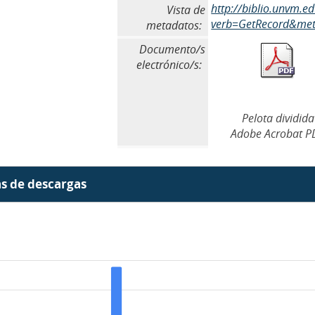
http://biblio.unvm.
Vista de
verb=GetRecord&meta
metadatos:
Documento/s
electrónico/s:
Pelota dividida
Adobe Acrobat P
as de descargas