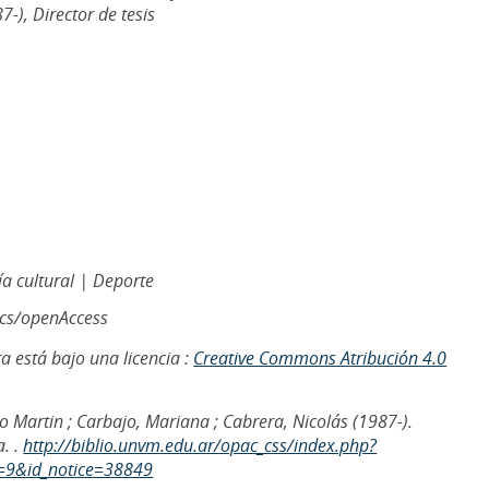
7-), Director de tesis
ía cultural | Deporte
ics/openAccess
a está bajo una licencia :
Creative Commons Atribución 4.0
 Martin ; Carbajo, Mariana ; Cabrera, Nicolás (1987-).
a. .
http://biblio.unvm.edu.ar/opac_css/index.php?
=9&id_notice=38849