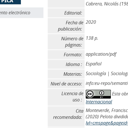
Cabrera, Nicolás (198
to electrónico
Editorial:
2020
Fecha de
publicación:
138 p.
Número de
páginas:
application/pdf
Formato:
Español
Idioma :
Sociología | Sociolog
Materias:
info:eu-repo/semant
Nivel de acceso:
Licencia de
Esta obr
uso :
Internacional
Monteverde, Francisco
Cita
(2020) Pelota dividid
recomendada:
lvl=cmspage&pageid