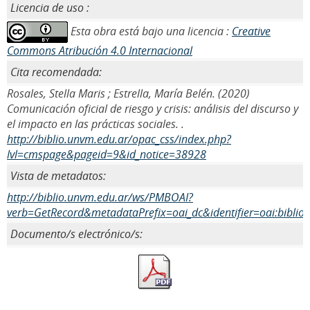
Licencia de uso :
Esta obra está bajo una licencia :
Creative
Commons Atribución 4.0 Internacional
Cita recomendada:
Rosales, Stella Maris ; Estrella, María Belén. (2020)
Comunicación oficial de riesgo y crisis: análisis del discurso y
el impacto en las prácticas sociales. .
http://biblio.unvm.edu.ar/opac_css/index.php?
lvl=cmspage&pageid=9&id_notice=38928
Vista de metadatos:
http://biblio.unvm.edu.ar/ws/PMBOAI?
verb=GetRecord&metadataPrefix=oai_dc&identifier=oai:biblio
Documento/s electrónico/s: