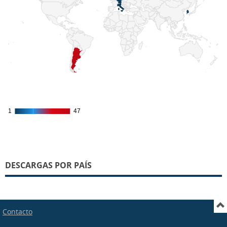
1
1
47
47
DESCARGAS POR PAÍS
Contacto