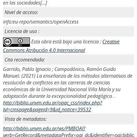
en las sociedades[...]
Nivel de acceso:
info:eu-repo/semantics/openAccess
Licencia de uso :
Esta obra está bajo una licencia :
Creative
Commons Atribución 4.0 Internacional
Cita recomendada:
Garrido, Pablo Ignacio ; Campodónico, Ramón Guido
Manuel. (2021) La enseñanza de los métodos alternativos de
resolución de conflictos en las carreras de ciencias
económicas de la Universidad Nacional Villa María y su
adaptación durante la excepcionalidad pedagógica. .
http://biblio.unvm.edu.ar/opac_css/index.php?
lvl=cmspage&pageid=9&id_notice=39532
Vista de metadatos:
http://biblio.unvm.edu.ar/ws/PMBOAI?
verb=GetRecord&metadataPrefix=oai_dc&identifier=oai:biblio