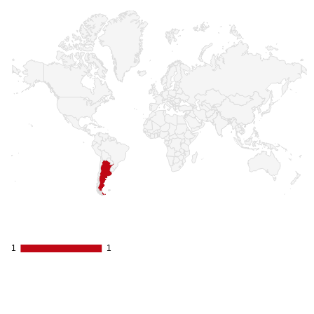
1
1
1
1