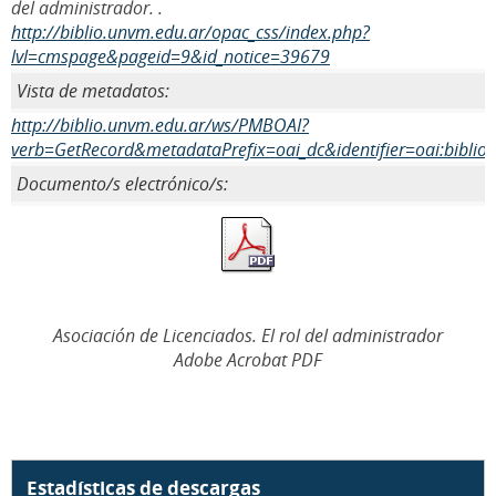
del administrador. .
http://biblio.unvm.edu.ar/opac_css/index.php?
lvl=cmspage&pageid=9&id_notice=39679
Vista de metadatos:
http://biblio.unvm.edu.ar/ws/PMBOAI?
verb=GetRecord&metadataPrefix=oai_dc&identifier=oai:biblio
Documento/s electrónico/s:
Asociación de Licenciados. El rol del administrador
Adobe Acrobat PDF
Estadísticas de descargas