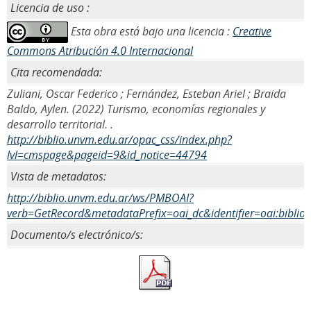
Licencia de uso :
Esta obra está bajo una licencia :
Creative
Commons Atribución 4.0 Internacional
Cita recomendada:
Zuliani, Oscar Federico ; Fernández, Esteban Ariel ; Braida
Baldo, Aylen. (2022) Turismo, economías regionales y
desarrollo territorial. .
http://biblio.unvm.edu.ar/opac_css/index.php?
lvl=cmspage&pageid=9&id_notice=44794
Vista de metadatos:
http://biblio.unvm.edu.ar/ws/PMBOAI?
verb=GetRecord&metadataPrefix=oai_dc&identifier=oai:biblio
Documento/s electrónico/s: