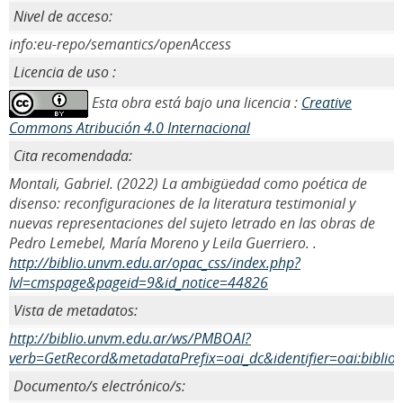
Nivel de acceso:
info:eu-repo/semantics/openAccess
Licencia de uso :
Esta obra está bajo una licencia :
Creative
Commons Atribución 4.0 Internacional
Cita recomendada:
Montali, Gabriel. (2022) La ambigüedad como poética de
disenso: reconfiguraciones de la literatura testimonial y
nuevas representaciones del sujeto letrado en las obras de
Pedro Lemebel, María Moreno y Leila Guerriero. .
http://biblio.unvm.edu.ar/opac_css/index.php?
lvl=cmspage&pageid=9&id_notice=44826
Vista de metadatos:
http://biblio.unvm.edu.ar/ws/PMBOAI?
verb=GetRecord&metadataPrefix=oai_dc&identifier=oai:biblio
Documento/s electrónico/s: