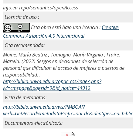
info:eu-repo/semantics/openAccess
Licencia de uso :
Esta obra está bajo una licencia :
Creative
Commons Atribución 4.0 Internacional
Cita recomendada:
Moine, María Beatriz ; Tamagno, María Virginia ; Fraire,
Mariela. (2022) Sesgos en decisiones de selección de
personal que dificultan el acceso de mujeres a puestos de
responsabilidad. .
http://biblio.unvm.edu.ar/opac_css/index.php?
lvl=cmspage&pageid=9&id_notice=44912
Vista de metadatos:
http://biblio.unvm.edu.ar/ws/PMBOAI?
verb=GetRecord&metadataPrefix=oai_dc&identifier=oai:biblio
Documento/s electrónico/s: