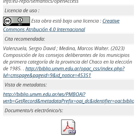
info:eu-repo/semantics/openAccess
Licencia de uso :
Esta obra está bajo una licencia :
Creative
Commons Atribución 4.0 Internacional
Cita recomendada:
Valenzuela, Sergio David ; Medina, Marcos Walter. (2023)
Composición de los consejos deliberantes de los municipios
de primera categoría de la provincia del Chaco en la elección
de 1985. .
http://biblio.unvm.edu.ar/opac_css/index.php?
lvl=cmspage&pageid=9&id_notice=45351
Vista de metadatos:
http://biblio.unvm.edu.ar/ws/PMBOAI?
verb=GetRecord&metadataPrefix=oai_dc&identifier=oai:biblio
Documento/s electrónico/s: