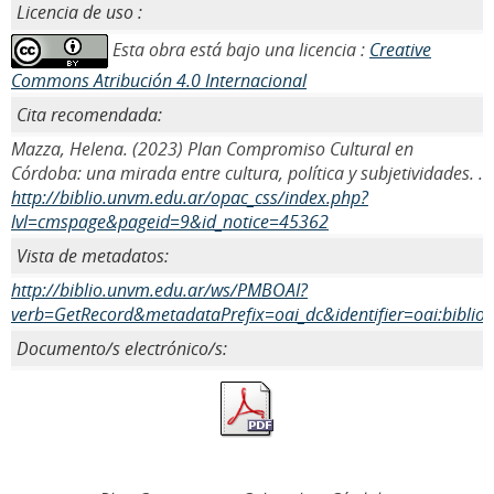
Licencia de uso :
Esta obra está bajo una licencia :
Creative
Commons Atribución 4.0 Internacional
Cita recomendada:
Mazza, Helena. (2023) Plan Compromiso Cultural en
Córdoba: una mirada entre cultura, política y subjetividades. .
http://biblio.unvm.edu.ar/opac_css/index.php?
lvl=cmspage&pageid=9&id_notice=45362
Vista de metadatos:
http://biblio.unvm.edu.ar/ws/PMBOAI?
verb=GetRecord&metadataPrefix=oai_dc&identifier=oai:biblio
Documento/s electrónico/s: