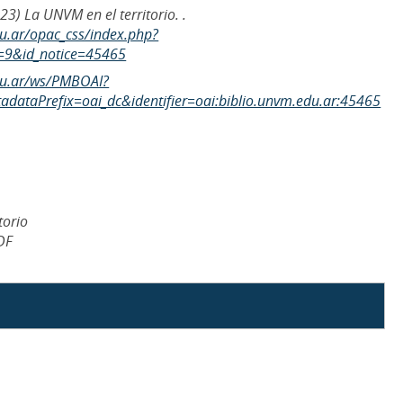
23) La UNVM en el territorio. .
du.ar/opac_css/index.php?
=9&id_notice=45465
edu.ar/ws/PMBOAI?
dataPrefix=oai_dc&identifier=oai:biblio.unvm.edu.ar:45465
torio
DF