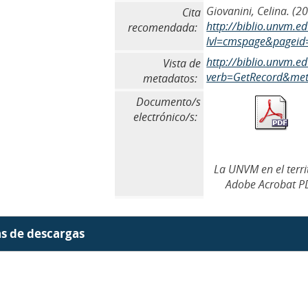
Giovanini, Celina. (20
Cita
http://biblio.unvm.e
recomendada:
lvl=cmspage&pageid
http://biblio.unvm.
Vista de
verb=GetRecord&meta
metadatos:
Documento/s
electrónico/s:
La UNVM en el terri
Adobe Acrobat P
as de descargas