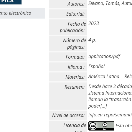
Silvano, Tomás, Auto
Autores:
to electrónico
Editorial:
2023
Fecha de
publicación:
4 p.
Número de
páginas:
application/pdf
Formato:
Español
Idioma :
América Latina | Rela
Materias:
Desde hace 3 décadas
Resumen:
sistema internacional
llaman la “transición
poder[...]
info:eu-repo/semant
Nivel de acceso:
Licencia de
Esta obr
uso :