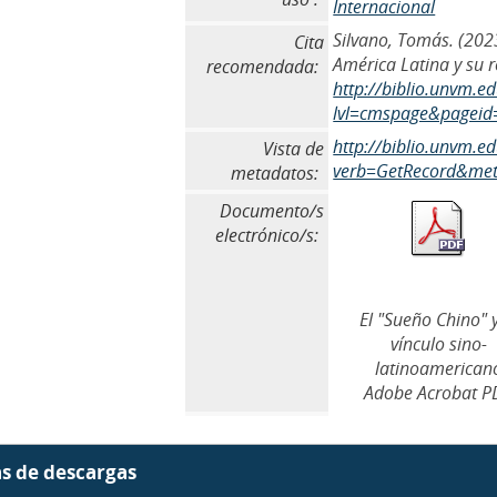
Internacional
Silvano, Tomás. (2023
Cita
América Latina y su ro
recomendada:
http://biblio.unvm.e
lvl=cmspage&pageid
http://biblio.unvm.
Vista de
verb=GetRecord&meta
metadatos:
Documento/s
electrónico/s:
El "Sueño Chino" y
vínculo sino-
latinoamerican
Adobe Acrobat P
as de descargas