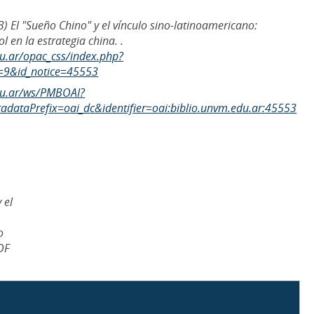
) El "Sueño Chino" y el vínculo sino-latinoamericano:
l en la estrategia china. .
du.ar/opac_css/index.php?
=9&id_notice=45553
edu.ar/ws/PMBOAI?
dataPrefix=oai_dc&identifier=oai:biblio.unvm.edu.ar:45553
 el
o
DF