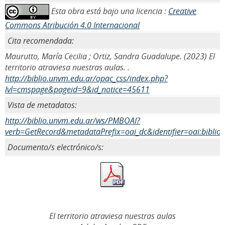
Esta obra está bajo una licencia :
Creative
Commons Atribución 4.0 Internacional
Cita recomendada:
Maurutto, María Cecilia ; Ortiz, Sandra Guadalupe. (2023) El
territorio atraviesa nuestras aulas. .
http://biblio.unvm.edu.ar/opac_css/index.php?
lvl=cmspage&pageid=9&id_notice=45611
Vista de metadatos:
http://biblio.unvm.edu.ar/ws/PMBOAI?
verb=GetRecord&metadataPrefix=oai_dc&identifier=oai:biblio
Documento/s electrónico/s:
El territorio atraviesa nuestras aulas