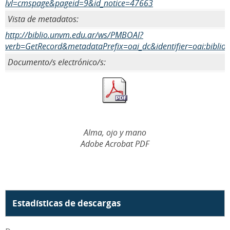
lvl=cmspage&pageid=9&id_notice=47663
Vista de metadatos:
http://biblio.unvm.edu.ar/ws/PMBOAI?
verb=GetRecord&metadataPrefix=oai_dc&identifier=oai:biblio
Documento/s electrónico/s:
Alma, ojo y mano
Adobe Acrobat PDF
Estadísticas de descargas