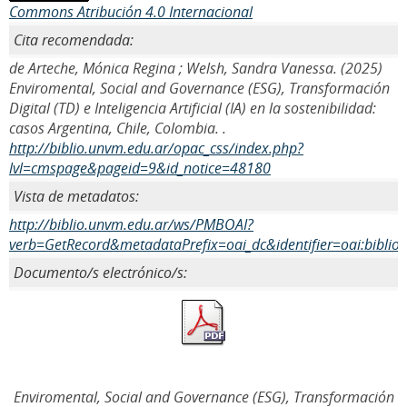
Commons Atribución 4.0 Internacional
Cita recomendada:
de Arteche, Mónica Regina ; Welsh, Sandra Vanessa. (2025)
Enviromental, Social and Governance (ESG), Transformación
Digital (TD) e Inteligencia Artificial (IA) en la sostenibilidad:
casos Argentina, Chile, Colombia. .
http://biblio.unvm.edu.ar/opac_css/index.php?
lvl=cmspage&pageid=9&id_notice=48180
Vista de metadatos:
http://biblio.unvm.edu.ar/ws/PMBOAI?
verb=GetRecord&metadataPrefix=oai_dc&identifier=oai:biblio
Documento/s electrónico/s:
Enviromental, Social and Governance (ESG), Transformación