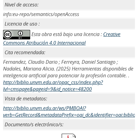
Nivel de acceso:
info:eu-repo/semantics/openAccess
Licencia de uso :
Esta obra está bajo una licencia :
Creative
Commons Atribución 4.0 Internacional
Cita recomendada:
Fernandez, Claudio Dario ; Ferreyra, Daniel Santiago ;
Nadales, Mariana Alicia. (2025) Herramientas disponibles de
inteligencia artificial para potenciar la profesión contable. .
http://biblio.unvm.edu.ar/opac_css/index.php?
lvl=cmspage&pageid=9&id_notice=48200
Vista de metadatos:
http://biblio.unvm.edu.ar/ws/PMBOAI?
verb=GetRecord&metadataPrefix=oai_dc&identifier=oai:biblio
Documento/s electrónico/s: