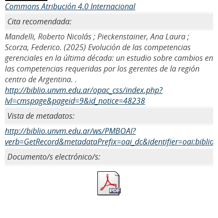
Commons Atribución 4.0 Internacional
Cita recomendada:
Mandelli, Roberto Nicolás ; Pieckenstainer, Ana Laura ;
Scorza, Federico. (2025) Evolución de las competencias
gerenciales en la última década: un estudio sobre cambios en
las competencias requeridas por los gerentes de la región
centro de Argentina. .
http://biblio.unvm.edu.ar/opac_css/index.php?
lvl=cmspage&pageid=9&id_notice=48238
Vista de metadatos:
http://biblio.unvm.edu.ar/ws/PMBOAI?
verb=GetRecord&metadataPrefix=oai_dc&identifier=oai:biblio
Documento/s electrónico/s: